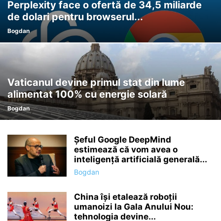
Perplexity face o ofertă de 34,5 miliarde
de dolari pentru browserul...
Bogdan
Vaticanul devine primul stat din lume
alimentat 100% cu energie solară
Bogdan
Șeful Google DeepMind
estimează că vom avea o
inteligență artificială generală...
Bogdan
China își etalează roboții
umanoizi la Gala Anului Nou:
tehnologia devine...