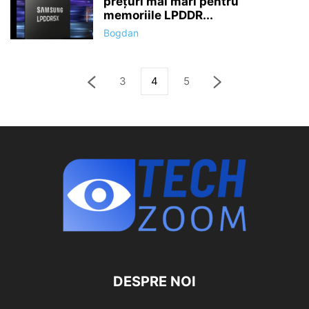
prețuri mai mari pentru
memoriile LPDDR...
Bogdan
3
4
5
DESPRE NOI