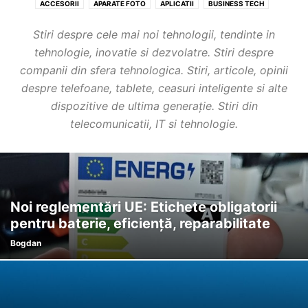
ACCESORII
APARATE FOTO
APLICATII
BUSINESS TECH
CONSOLE JOCURI
DIVERSE
EVENIMENTE
GAMES
Stiri despre cele mai noi tehnologii, tendinte in
INTELIGENTA ARTIFICIALA
LAPTOPURI
MONITOARE
PROMOTII
tehnologie, inovatie si dezvolatre. Stiri despre
SISTEME PC
SMART HOME
STIRI TEHNOLOGIE
TABLETE
companii din sfera tehnologica. Stiri, articole, opinii
TELEFOANE MOBILE
TELEVIZOARE
despre telefoane, tablete, ceasuri inteligente si alte
dispozitive de ultima generație. Stiri din
telecomunicatii, IT si tehnologie.
Noi reglementări UE: Etichete obligatorii
pentru baterie, eficiență, reparabilitate
Bogdan