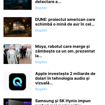
detectare a...
Bogdan
DUNE: proiectul american care
schimbă o mină de aur în cel...
Bogdan
Moya, robotul care merge și
zâmbește ca un om, prezentat
la...
Bogdan
Apple investește 2 miliarde de
dolari în tehnologia audio și
vizuală...
Bogdan
Samsung și SK Hynix impun