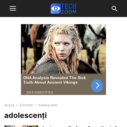
Acasă
Etichete
Adolescenți
adolescenți