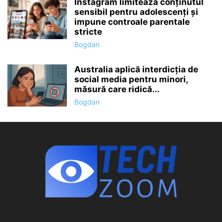
Instagram limitează conținutul
sensibil pentru adolescenți și
impune controale parentale
stricte
Bogdan
Australia aplică interdicţia de
social media pentru minori,
măsură care ridică...
Bogdan