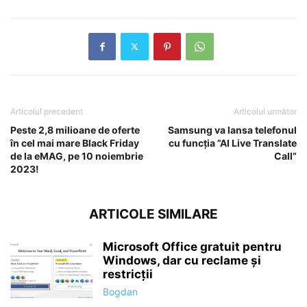
Articolul precedent
Articolul următor
Peste 2,8 milioane de oferte
Samsung va lansa telefonul
în cel mai mare Black Friday
cu funcția ”AI Live Translate
de la eMAG, pe 10 noiembrie
Call”
2023!
ARTICOLE SIMILARE
Microsoft Office gratuit pentru
Windows, dar cu reclame și
restricții
Bogdan