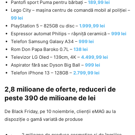
Pantofi sport Puma pentru bărbați –
189,99 lei
Lego City – mașina centru de comandă mobil al poliției –
99 le
i
PlayStation 5 – 825GB cu disc –
1.999,99
lei
Espressor automat Philips – râșniță ceramică –
999 lei
Telefon Samsung Galaxy A34 –
999 le
i
Rom Don Papa Baroko 0.7L –
138 le
i
Televizor LG Oled – 139cm, 4K –
4
.499,99 lei
Aspirator fără sac Dyson Big Ball –
9
99 lei
Telefon iPhone 13 – 128GB –
2.799,99 lei
2,8 milioane de oferte, reduceri de
peste 390 de milioane de lei
De Black Friday, pe 10 noiembrie, clienții eMAG au la
dispoziție o gamă variată de produse
· 2 milioane de produse cosmetice și de îngrijire