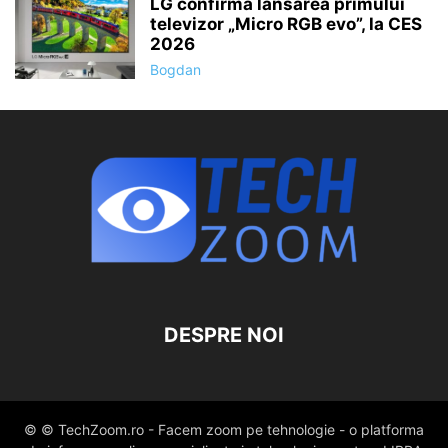
LG confirmă lansarea primului
televizor „Micro RGB evo”, la CES
2026
Bogdan
DESPRE NOI
© © TechZoom.ro - Facem zoom pe tehnologie - o platforma