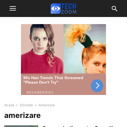
Acasă
Etichete
Amerizare
amerizare