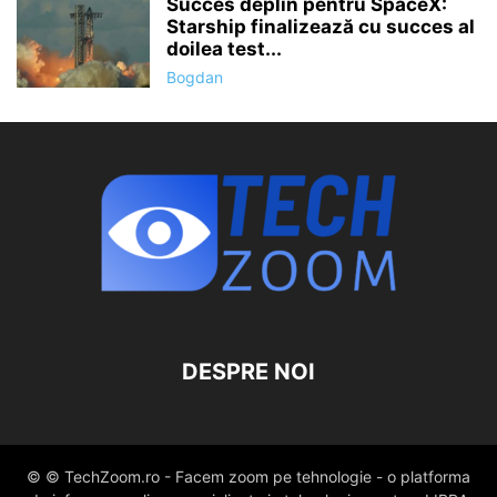
Succes deplin pentru SpaceX:
Starship finalizează cu succes al
doilea test...
Bogdan
DESPRE NOI
© © TechZoom.ro - Facem zoom pe tehnologie - o platforma