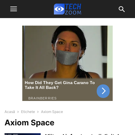
Acasă
Etichete
Axiom Space
Axiom Space