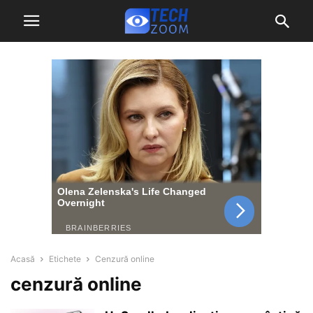
Acasă
Etichete
Cenzură online
cenzură online