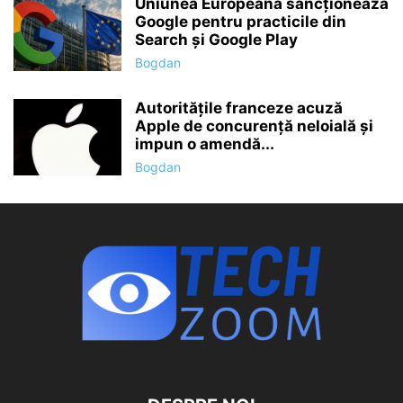
Uniunea Europeană sancționează
Google pentru practicile din
Search și Google Play
Bogdan
Autoritățile franceze acuză
Apple de concurență neloială și
impun o amendă...
Bogdan