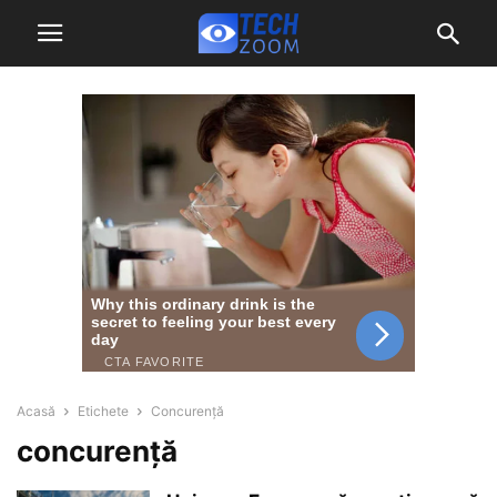
Acasă
Etichete
Concurență
concurență