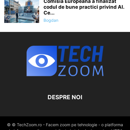
Comisia Europeană a finalizat
codul de bune practici privind AI.
Ce...
Bogdan
DESPRE NOI
© © TechZoom.ro - Facem zoom pe tehnologie - o platforma