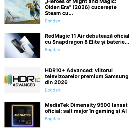
„Heroes of Might and Magic:
Olden Era” (2026) cucerește
Steam cu...
Bogdan
RedMagic 11 Air debutează oficial
cu Snapdragon 8 Elite și baterie...
Bogdan
HDR10+ Advanced: viitorul
televizoarelor premium Samsung
din 2026
Bogdan
MediaTek Dimensity 9500 lansat
oficial: salt major în gaming și AI
Bogdan