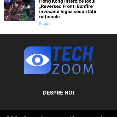
Hong Kong interzice jocul
„Reversed Front: Bonfire”
invocând legea securității
naționale
Bogdan
DESPRE NOI