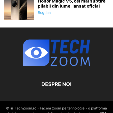
Honor Magic V5, cel mai subțire
pliabil din lume, lansat oficial
Bogdan
DESPRE NOI
© © TechZoom.ro - Facem zoom pe tehnologie - o platforma