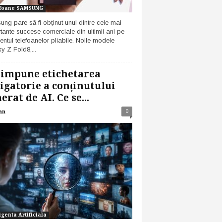
foane SAMSUNG
ng pare să fi obținut unul dintre cele mai
tante succese comerciale din ultimii ani pe
ntul telefoanelor pliabile. Noile modele
y Z Fold8,...
 impune etichetarea
igatorie a conținutului
erat de AI. Ce se...
0
an
igenta Artificiala