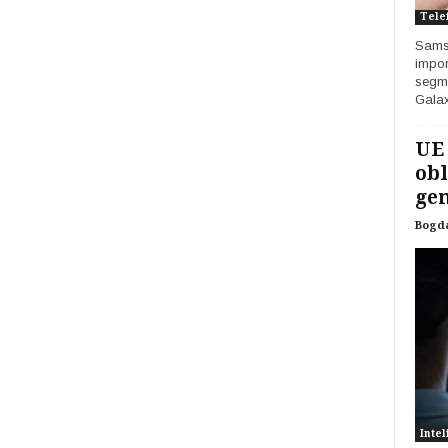
Tele
Samsu
impor
segme
Galax
UE
obl
gen
Bogd
Intel