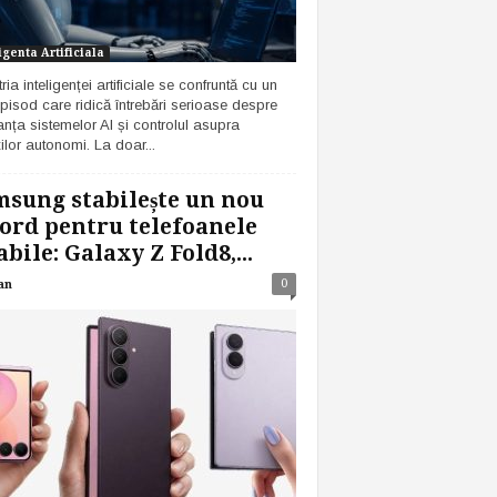
igenta Artificiala
ria inteligenței artificiale se confruntă cu un
pisod care ridică întrebări serioase despre
anța sistemelor AI și controlul asupra
ilor autonomi. La doar...
sung stabilește un nou
ord pentru telefoanele
abile: Galaxy Z Fold8,...
0
an