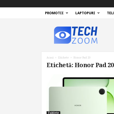
PROMOTII
LAPTOPURI
TEL
T
e
c
h
Z
o
o
Acasă
Etichete
Honor Pad 20
m
Etichetă: Honor Pad 20
Tablete