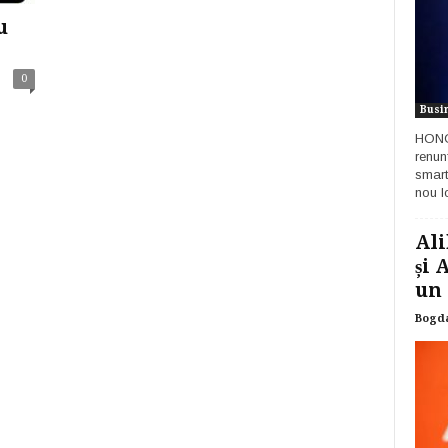
u
0
Busi
HONOR
renun
smart
nou lo
Ali
și 
un 
Bogd