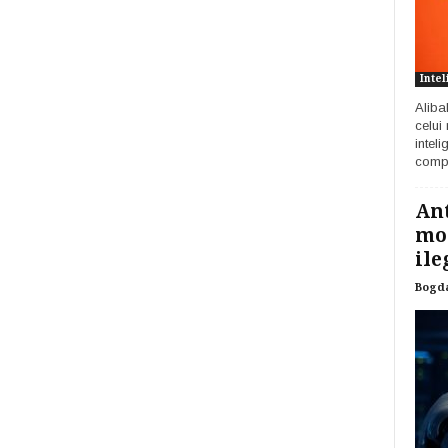
Intel
Aliba
celui
inteli
compa
Ant
mod
ile
Bogd