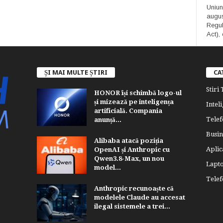
Uniun
augus
Regula
Act), 
ȘI MAI MULTE ȘTIRI
CA
Stiri
HONOR își schimbă logo-ul
și mizează pe inteligența
Inteli
artificială. Compania
Telef
anunță...
Busin
Alibaba atacă poziția
Aplica
OpenAI și Anthropic cu
Qwen3.8-Max, un nou
Lapt
model...
Tele
Anthropic recunoaște că
modelele Claude au accesat
ilegal sistemele a trei...