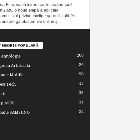
ea Europeană introduce, începând cu 2
t 2026, o nouă etapă a aplicării
mentului privind inteligența artificială (AI
care obligă platformele online și...
TEGORIE POPULARĂ
200
 Tehnologie
86
genta Artificiala
50
oane Mobile
47
ess Tech
35
tii
31
op ASUS
24
foane SAMSUNG