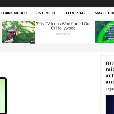
EFOANE MOBILE
SISTEME PC
TELEVIZOARE
SMART HO
HON
miz
art
anu
Bogd