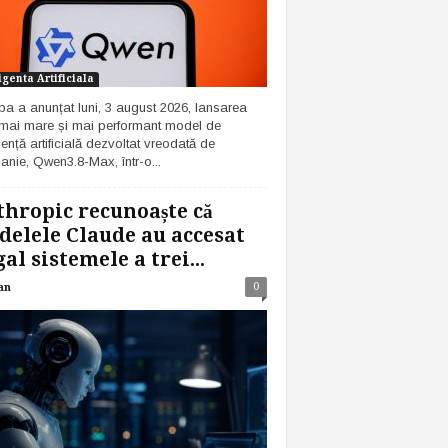
igenta Artificiala
ba a anunțat luni, 3 august 2026, lansarea
 mai mare și mai performant model de
gență artificială dezvoltat vreodată de
nie, Qwen3.8-Max, într-o...
hropic recunoaște că
elele Claude au accesat
gal sistemele a trei...
0
an