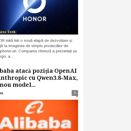
ness Tech
 intră într-o nouă etapă de dezvoltare și
ță la imaginea de simplu producător de
phone-uri. Compania chineză a prezentat un
go, a...
baba atacă poziția OpenAI
Anthropic cu Qwen3.8-Max,
nou model...
0
an