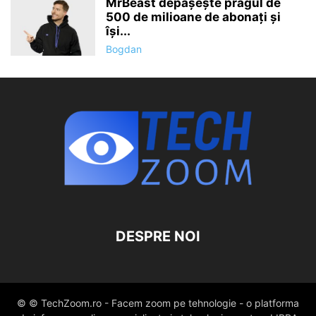
MrBeast depășește pragul de
500 de milioane de abonați și
își...
Bogdan
DESPRE NOI
© © TechZoom.ro - Facem zoom pe tehnologie - o platforma