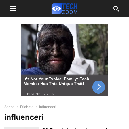
Acasă
Etichete
Influenceri
influenceri