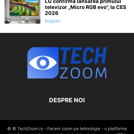
LG confirmă lansarea primului
televizor „Micro RGB evo”, la CES
2026
Bogdan
DESPRE NOI
© © TechZoom.ro - Facem zoom pe tehnologie - o platforma