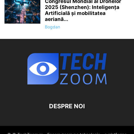
Congresul Mondial al Dronelor
2025 (Shenzhen): Inteligența
Artificială și mobilitatea
aeriană...
Bogdan
DESPRE NOI