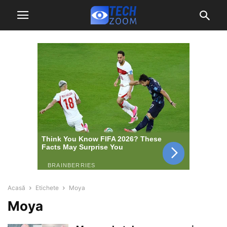
Acasă
Etichete
Moya
Moya