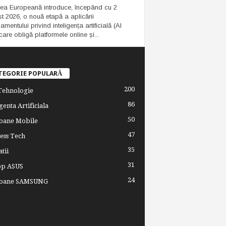
ea Europeană introduce, începând cu 2
t 2026, o nouă etapă a aplicării
mentului privind inteligența artificială (AI
care obligă platformele online și...
TEGORIE POPULARĂ
200
 Tehnologie
86
genta Artificiala
50
oane Mobile
47
ess Tech
35
tii
31
op ASUS
24
foane SAMSUNG