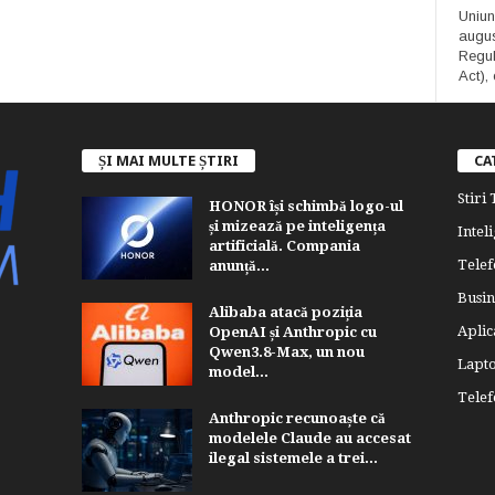
Uniun
augus
Regula
Act), 
ȘI MAI MULTE ȘTIRI
CA
Stiri
HONOR își schimbă logo-ul
și mizează pe inteligența
Inteli
artificială. Compania
Telef
anunță...
Busin
Alibaba atacă poziția
Aplica
OpenAI și Anthropic cu
Qwen3.8-Max, un nou
Lapt
model...
Tele
Anthropic recunoaște că
modelele Claude au accesat
ilegal sistemele a trei...