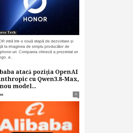
ness Tech
 intră într-o nouă etapă de dezvoltare și
ță la imaginea de simplu producător de
phone-uri. Compania chineză a prezentat un
go, a...
baba atacă poziția OpenAI
Anthropic cu Qwen3.8-Max,
nou model...
0
an