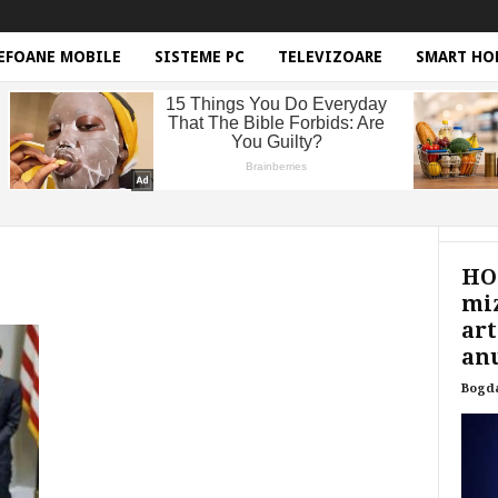
EFOANE MOBILE
SISTEME PC
TELEVIZOARE
SMART HO
HON
miz
art
anu
Bogd