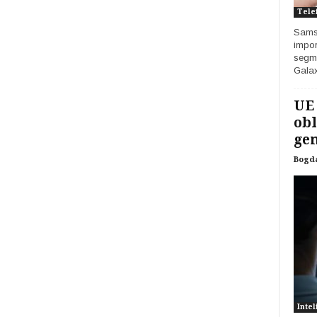
Tele
Samsu
impor
segme
Galax
UE
obl
gen
Bogd
Intel