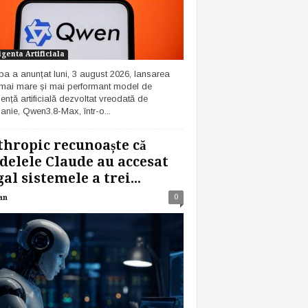
igenta Artificiala
ba a anunțat luni, 3 august 2026, lansarea
 mai mare și mai performant model de
gență artificială dezvoltat vreodată de
nie, Qwen3.8-Max, într-o...
hropic recunoaște că
elele Claude au accesat
gal sistemele a trei...
0
an