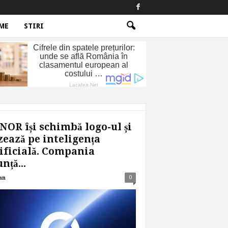
ME
STIRI
OR își schimbă logo-ul și
ează pe inteligența
ificială. Compania
nță...
0
an