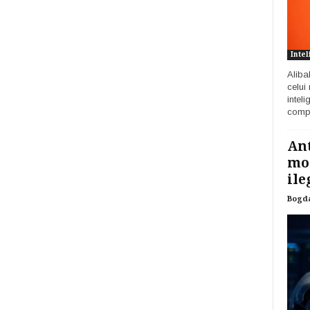
Intel
Aliba
celui
inteli
compa
Ant
mod
ile
Bogd