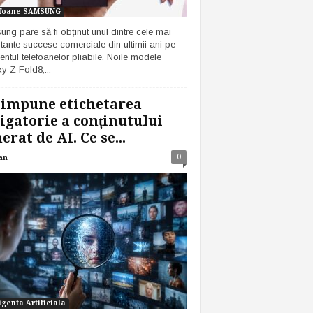
foane SAMSUNG
ng pare să fi obținut unul dintre cele mai
tante succese comerciale din ultimii ani pe
ntul telefoanelor pliabile. Noile modele
y Z Fold8,...
 impune etichetarea
igatorie a conținutului
erat de AI. Ce se...
0
an
igenta Artificiala