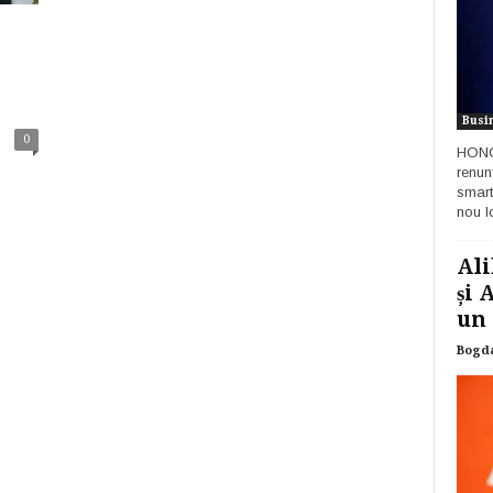
Busi
0
HONOR
renun
smart
nou lo
Ali
și 
un 
Bogd