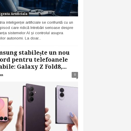
igenta Artificiala
ria inteligenței artificiale se confruntă cu un
pisod care ridică întrebări serioase despre
anța sistemelor AI și controlul asupra
ilor autonomi. La doar...
sung stabilește un nou
ord pentru telefoanele
abile: Galaxy Z Fold8,...
0
an