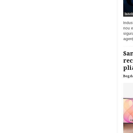
Intel
Indust
nou e
sigur
agenț
Sam
rec
pli
Bogd