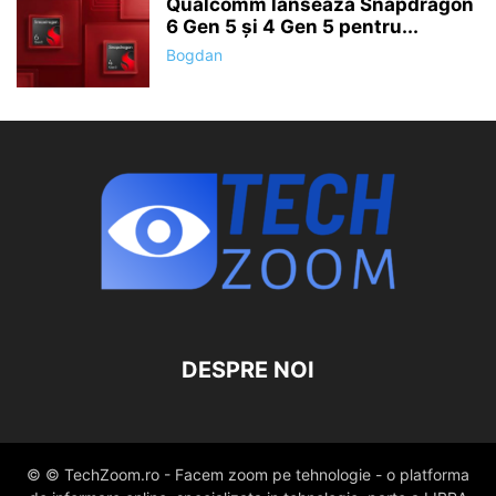
Qualcomm lansează Snapdragon
6 Gen 5 și 4 Gen 5 pentru...
Bogdan
DESPRE NOI
© © TechZoom.ro - Facem zoom pe tehnologie - o platforma