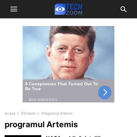
Acasă
Etichete
Programul Artemis
programul Artemis