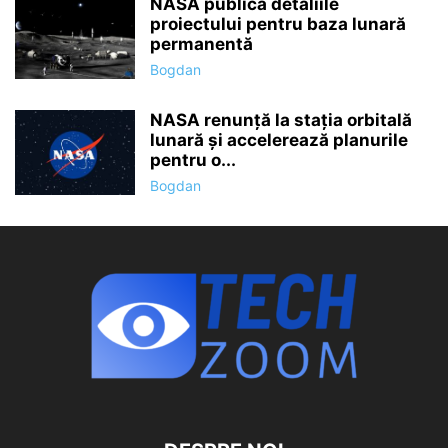
NASA publică detaliile
proiectului pentru baza lunară
permanentă
Bogdan
NASA renunță la stația orbitală
lunară și accelerează planurile
pentru o...
Bogdan