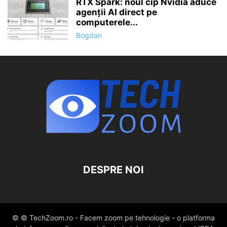
RTX Spark: noul cip Nvidia aduce
agenții AI direct pe
computerele...
Bogdan
DESPRE NOI
© © TechZoom.ro - Facem zoom pe tehnologie - o platforma