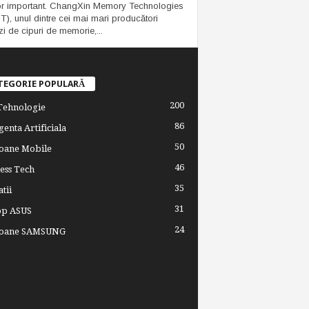
or important. ChangXin Memory Technologies
), unul dintre cei mai mari producători
zi de cipuri de memorie,...
TEGORIE POPULARĂ
200
 Tehnologie
86
genta Artificiala
50
oane Mobile
46
ess Tech
35
tii
31
op ASUS
24
foane SAMSUNG