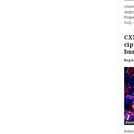
Uniun
augus
Regula
Act), 
CX
cip
burs
Bogd
Busi
Indus