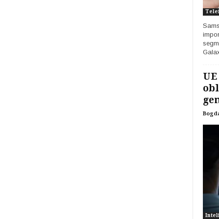
Tele
Samsu
impor
segme
Galax
UE
obl
gen
Bogd
Intel