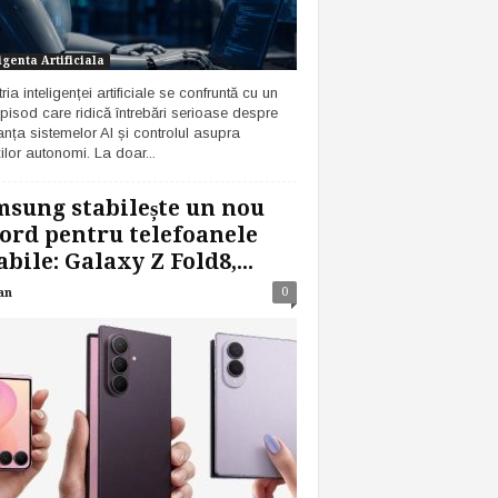
igenta Artificiala
ria inteligenței artificiale se confruntă cu un
pisod care ridică întrebări serioase despre
anța sistemelor AI și controlul asupra
ilor autonomi. La doar...
sung stabilește un nou
ord pentru telefoanele
abile: Galaxy Z Fold8,...
0
an