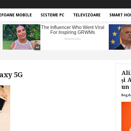
EFOANE MOBILE
SISTEME PC
TELEVIZOARE
SMART HO
Ali
laxy 5G
și 
un 
Bogd