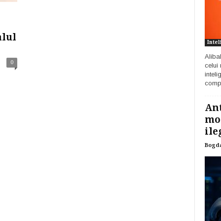
lul
Intel
Aliba
0
celui
inteli
compa
Ant
mod
ile
Bogd