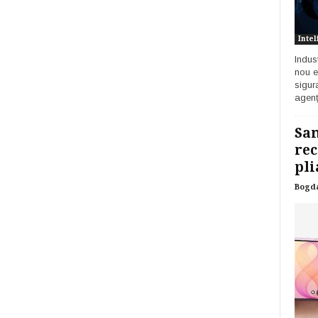
Intel
Indust
nou e
sigur
agenț
Sam
rec
pli
Bogd