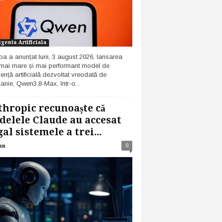
igenta Artificiala
ba a anunțat luni, 3 august 2026, lansarea
 mai mare și mai performant model de
gență artificială dezvoltat vreodată de
nie, Qwen3.8-Max, într-o...
hropic recunoaște că
elele Claude au accesat
gal sistemele a trei...
0
an