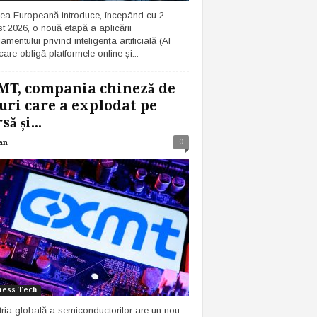
ea Europeană introduce, începând cu 2
t 2026, o nouă etapă a aplicării
mentului privind inteligența artificială (AI
care obligă platformele online și...
MT, compania chineză de
uri care a explodat pe
ă și...
0
an
ness Tech
tria globală a semiconductorilor are un nou