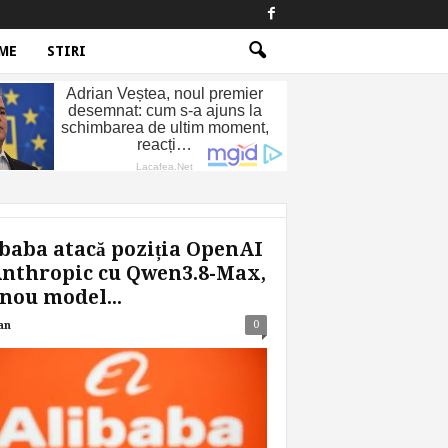
ME
STIRI
baba atacă poziția OpenAI
Anthropic cu Qwen3.8-Max,
nou model...
0
an