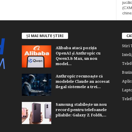
jucăt
(CXMT
chine
ȘI MAI MULTE ȘTIRI
CA
Stiri
Alibaba atacă poziția
OpenAI și Anthropic cu
Inteli
Qwen3.8-Max, un nou
Telef
model...
Busin
Anthropic recunoaște că
Aplica
modelele Claude au accesat
ilegal sistemele a trei...
Lapt
Tele
Samsung stabilește un nou
record pentru telefoanele
pliabile: Galaxy Z Fold8,...