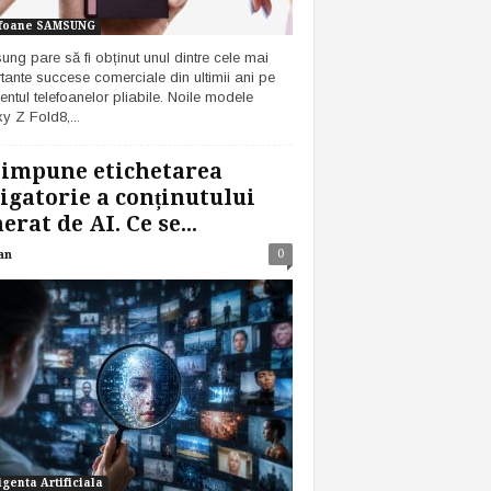
foane SAMSUNG
ng pare să fi obținut unul dintre cele mai
tante succese comerciale din ultimii ani pe
ntul telefoanelor pliabile. Noile modele
y Z Fold8,...
 impune etichetarea
igatorie a conținutului
erat de AI. Ce se...
0
an
igenta Artificiala