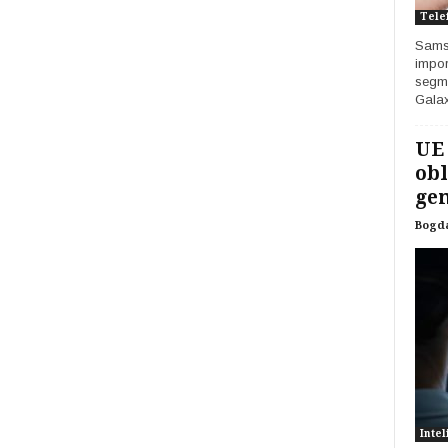
Tele
Samsu
impor
segme
Galax
UE
obl
gen
Bogd
Intel