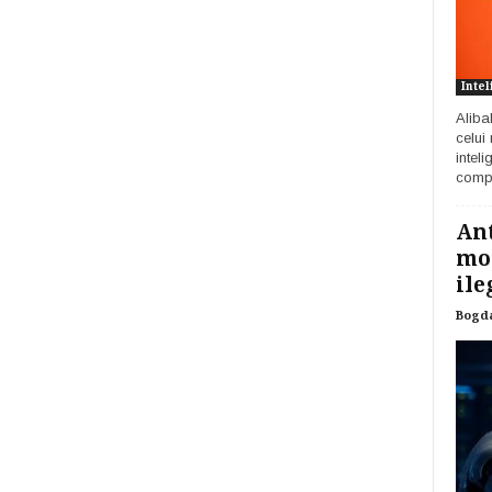
Intel
Aliba
celui
inteli
compa
Ant
mod
ile
Bogd