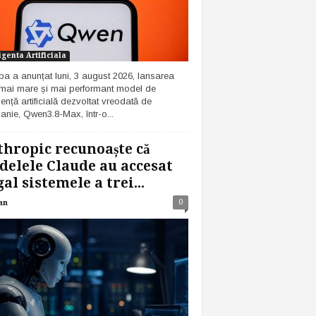
igenta Artificiala
ba a anunțat luni, 3 august 2026, lansarea
 mai mare și mai performant model de
gență artificială dezvoltat vreodată de
nie, Qwen3.8-Max, într-o...
hropic recunoaște că
elele Claude au accesat
gal sistemele a trei...
0
an