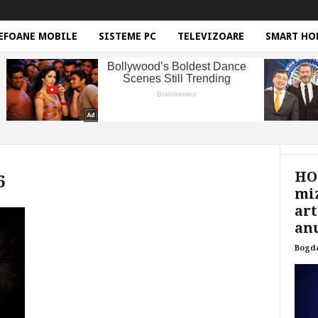
EFOANE MOBILE
SISTEME PC
TELEVIZOARE
SMART HO
HON
6
miz
art
anu
Bogd