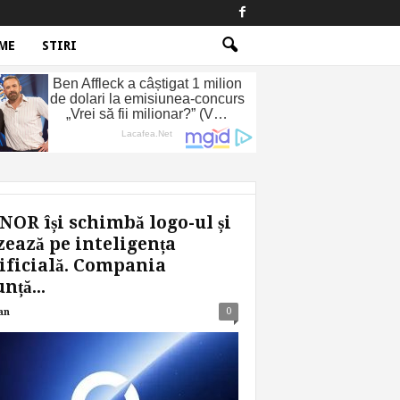
ME
STIRI
OR își schimbă logo-ul și
ează pe inteligența
ificială. Compania
nță...
0
an