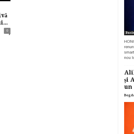
ivă
...
0
Busi
HONOR
renun
smart
nou lo
Ali
și 
un 
Bogd