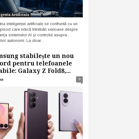
igenta Artificiala
ria inteligenței artificiale se confruntă cu un
pisod care ridică întrebări serioase despre
anța sistemelor AI și controlul asupra
ilor autonomi. La doar...
sung stabilește un nou
ord pentru telefoanele
abile: Galaxy Z Fold8,...
0
an