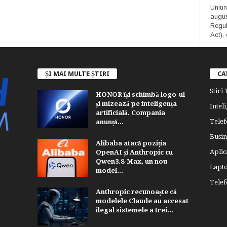
Uniun
augus
Regula
Act), 
ȘI MAI MULTE ȘTIRI
CA
Stiri
HONOR își schimbă logo-ul
și mizează pe inteligența
Inteli
artificială. Compania
Telef
anunță...
Busin
Alibaba atacă poziția
Aplica
OpenAI și Anthropic cu
Qwen3.8-Max, un nou
Lapt
model...
Tele
Anthropic recunoaște că
modelele Claude au accesat
ilegal sistemele a trei...