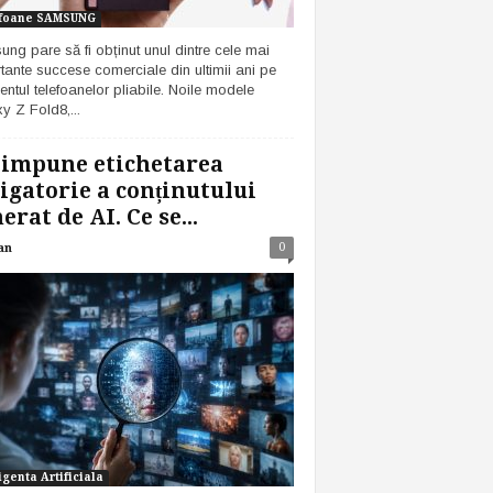
foane SAMSUNG
ng pare să fi obținut unul dintre cele mai
tante succese comerciale din ultimii ani pe
ntul telefoanelor pliabile. Noile modele
y Z Fold8,...
 impune etichetarea
igatorie a conținutului
erat de AI. Ce se...
0
an
igenta Artificiala