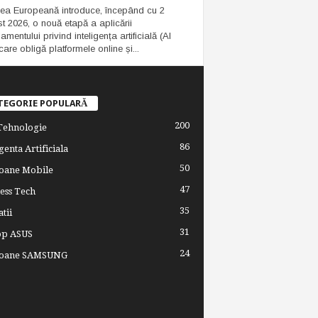
ea Europeană introduce, începând cu 2
t 2026, o nouă etapă a aplicării
mentului privind inteligența artificială (AI
care obligă platformele online și...
TEGORIE POPULARĂ
200
 Tehnologie
86
genta Artificiala
50
oane Mobile
47
ess Tech
35
tii
31
op ASUS
24
foane SAMSUNG