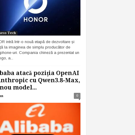
ness Tech
 intră într-o nouă etapă de dezvoltare și
ță la imaginea de simplu producător de
phone-uri. Compania chineză a prezentat un
go, a...
baba atacă poziția OpenAI
Anthropic cu Qwen3.8-Max,
nou model...
0
an