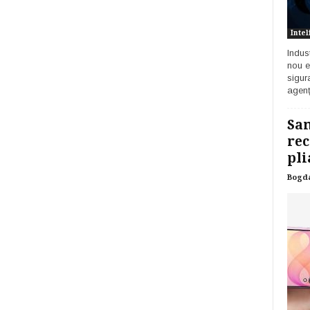
Intel
Indust
nou e
sigur
agenț
Sam
rec
pli
Bogd