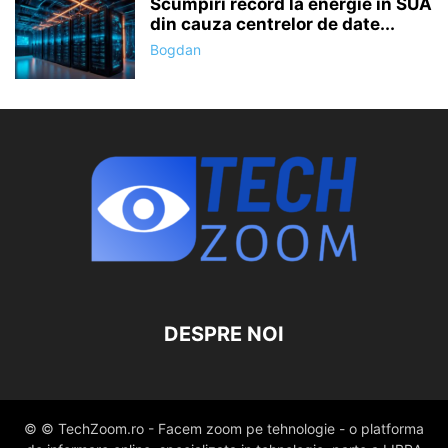
Scumpiri record la energie în SUA
din cauza centrelor de date...
Bogdan
DESPRE NOI
© © TechZoom.ro - Facem zoom pe tehnologie - o platforma