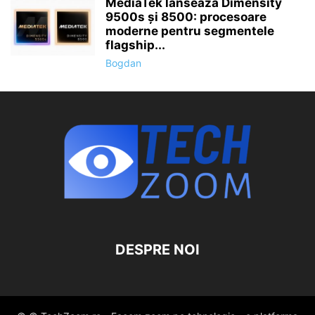
MediaTek lansează Dimensity
9500s și 8500: procesoare
moderne pentru segmentele
flagship...
Bogdan
DESPRE NOI