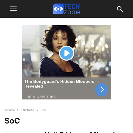
Acasă
Etichete
SoC
SoC