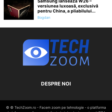
Samsung lansează W26 –
versiunea luxoasă, exclusivă
pentru China, a pliabilului...
Bogdan
DESPRE NOI
© © TechZoom.ro - Facem zoom pe tehnologie - o platforma