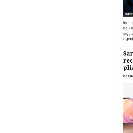
Intel
Indust
nou e
sigur
agenț
Sam
rec
pli
Bogd