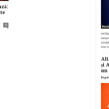
ază:
ate
0
Busi
HONOR
renun
smart
nou lo
Ali
și 
un 
Bogd