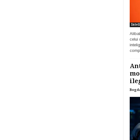
Intel
Aliba
celui
inteli
compa
Ant
mod
ile
Bogd