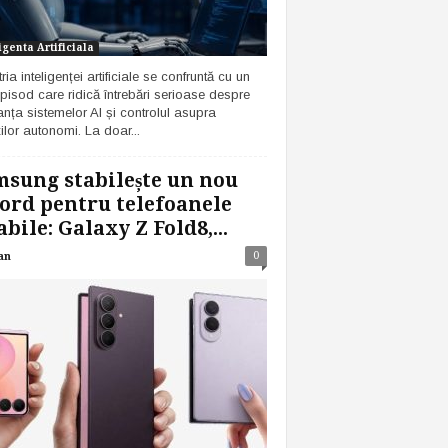
igenta Artificiala
ria inteligenței artificiale se confruntă cu un
pisod care ridică întrebări serioase despre
anța sistemelor AI și controlul asupra
ilor autonomi. La doar...
sung stabilește un nou
ord pentru telefoanele
abile: Galaxy Z Fold8,...
0
an