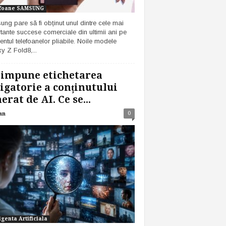
foane SAMSUNG
ng pare să fi obținut unul dintre cele mai
tante succese comerciale din ultimii ani pe
ntul telefoanelor pliabile. Noile modele
y Z Fold8,...
 impune etichetarea
igatorie a conținutului
erat de AI. Ce se...
0
an
igenta Artificiala