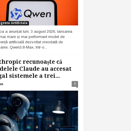
igenta Artificiala
ba a anunțat luni, 3 august 2026, lansarea
 mai mare și mai performant model de
gență artificială dezvoltat vreodată de
nie, Qwen3.8-Max, într-o...
hropic recunoaște că
elele Claude au accesat
gal sistemele a trei...
0
an