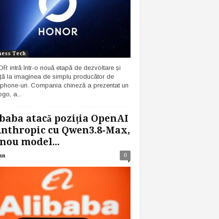
ness Tech
 intră într-o nouă etapă de dezvoltare și
ță la imaginea de simplu producător de
phone-uri. Compania chineză a prezentat un
go, a...
baba atacă poziția OpenAI
Anthropic cu Qwen3.8-Max,
nou model...
0
an