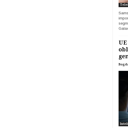
Tele
Samsu
impor
segme
Galax
UE
obl
gen
Bogd
Intel