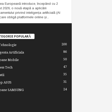
ea Europeană introduce, începând cu 2
t 2026, o nouă etapă a aplicării
mentului privind inteligența artificială (AI
care obligă platformele online și...
TEGORIE POPULARĂ
200
 Tehnologie
86
genta Artificiala
50
oane Mobile
47
ess Tech
35
tii
31
op ASUS
24
foane SAMSUNG