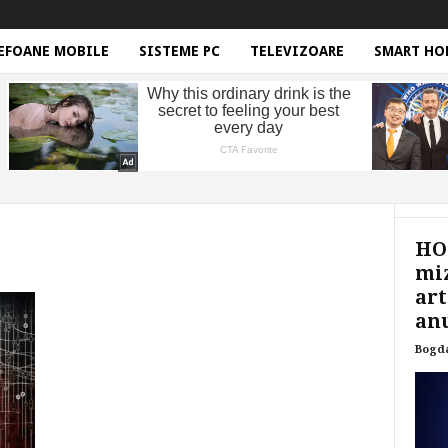
EFOANE MOBILE
SISTEME PC
TELEVIZOARE
SMART HO
HON
miz
art
anu
Bogd