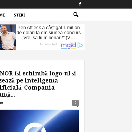
ME
STIRI
OR își schimbă logo-ul și
ează pe inteligența
ificială. Compania
nță...
0
an