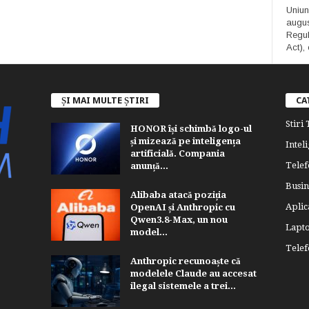
Uniun
augus
Regula
Act), 
ȘI MAI MULTE ȘTIRI
CA
Stiri
HONOR își schimbă logo-ul
și mizează pe inteligența
Inteli
artificială. Compania
Telef
anunță...
Busin
Alibaba atacă poziția
Aplica
OpenAI și Anthropic cu
Qwen3.8-Max, un nou
Lapt
model...
Tele
Anthropic recunoaște că
modelele Claude au accesat
ilegal sistemele a trei...