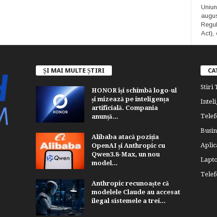
Uniun
augus
Regula
Act), 
ȘI MAI MULTE ȘTIRI
CA
Stiri
HONOR își schimbă logo-ul
și mizează pe inteligența
Inteli
artificială. Compania
Telef
anunță...
Busin
Alibaba atacă poziția
Aplica
OpenAI și Anthropic cu
Qwen3.8-Max, un nou
Lapt
model...
Tele
Anthropic recunoaște că
modelele Claude au accesat
ilegal sistemele a trei...