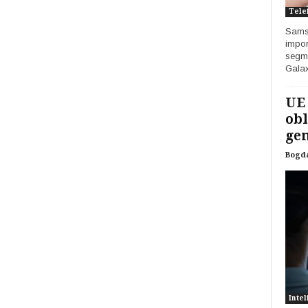
Tele
Samsu
impor
segme
Galax
UE
obl
gen
Bogd
Intel