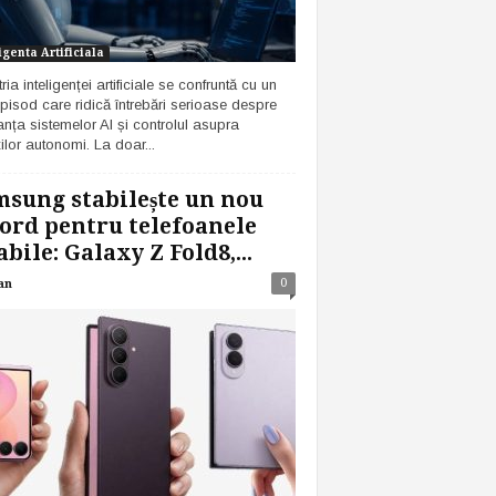
igenta Artificiala
ria inteligenței artificiale se confruntă cu un
pisod care ridică întrebări serioase despre
anța sistemelor AI și controlul asupra
ilor autonomi. La doar...
sung stabilește un nou
ord pentru telefoanele
abile: Galaxy Z Fold8,...
0
an