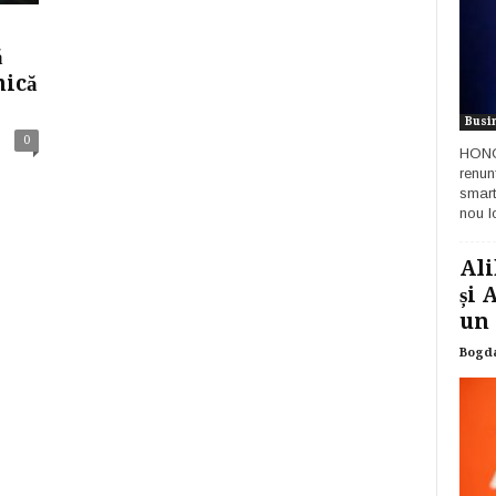
ă
mică
Busi
0
HONOR
renun
smart
nou lo
Ali
și 
un 
Bogd