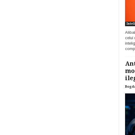
Intel
Aliba
celui
inteli
compa
Ant
mod
ile
Bogd