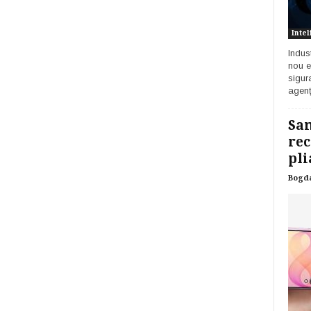
Intel
Indust
nou e
sigur
agenț
Sam
rec
pli
Bogd