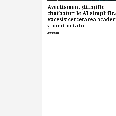
Avertisment științific:
chatboturile AI simplific
excesiv cercetarea acade
și omit detalii...
Bogdan