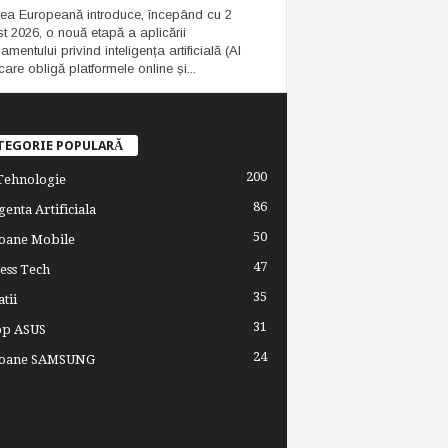
ea Europeană introduce, începând cu 2
t 2026, o nouă etapă a aplicării
mentului privind inteligența artificială (AI
care obligă platformele online și...
TEGORIE POPULARĂ
200
 Tehnologie
86
genta Artificiala
50
oane Mobile
47
ess Tech
35
tii
31
op ASUS
24
foane SAMSUNG