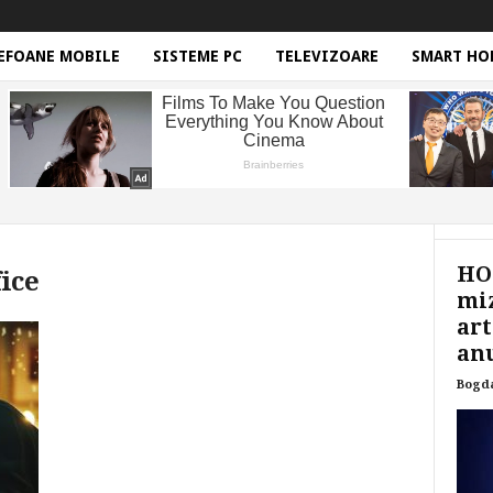
EFOANE MOBILE
SISTEME PC
TELEVIZOARE
SMART HO
HON
fice
miz
art
anu
Bogd