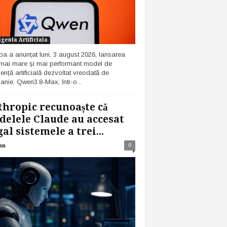
igenta Artificiala
ba a anunțat luni, 3 august 2026, lansarea
 mai mare și mai performant model de
gență artificială dezvoltat vreodată de
nie, Qwen3.8-Max, într-o...
hropic recunoaște că
elele Claude au accesat
gal sistemele a trei...
0
an