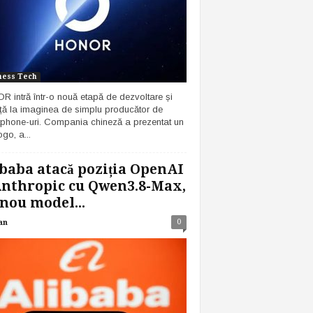
ness Tech
 intră într-o nouă etapă de dezvoltare și
ță la imaginea de simplu producător de
phone-uri. Compania chineză a prezentat un
go, a...
baba atacă poziția OpenAI
Anthropic cu Qwen3.8-Max,
nou model...
0
an