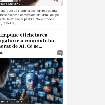
foane SAMSUNG
ng pare să fi obținut unul dintre cele mai
tante succese comerciale din ultimii ani pe
ntul telefoanelor pliabile. Noile modele
y Z Fold8,...
 impune etichetarea
igatorie a conținutului
erat de AI. Ce se...
0
an
igenta Artificiala