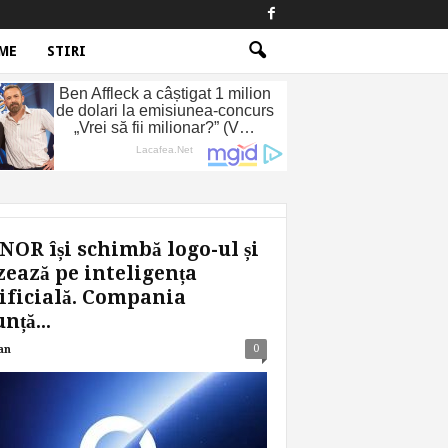
ME
STIRI
OR își schimbă logo-ul și
ează pe inteligența
ificială. Compania
nță...
0
an