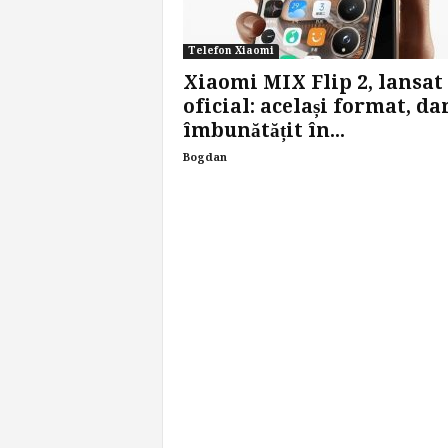
Telefon Xiaomi
Xiaomi MIX Flip 2, lansat
oficial: același format, da
îmbunătățit în...
Bogdan