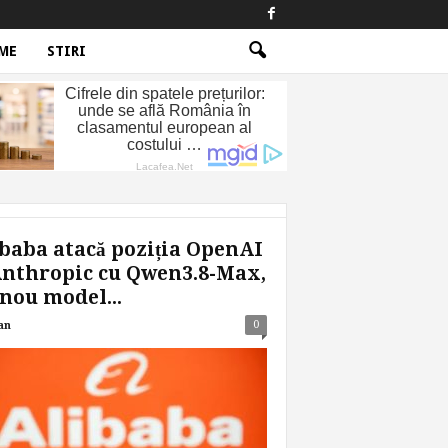
ME
STIRI
baba atacă poziția OpenAI
Anthropic cu Qwen3.8-Max,
nou model...
0
an