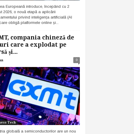
ea Europeană introduce, începând cu 2
t 2026, o nouă etapă a aplicării
mentului privind inteligența artificială (AI
care obligă platformele online și...
MT, compania chineză de
uri care a explodat pe
ă și...
0
an
ness Tech
tria globală a semiconductorilor are un nou