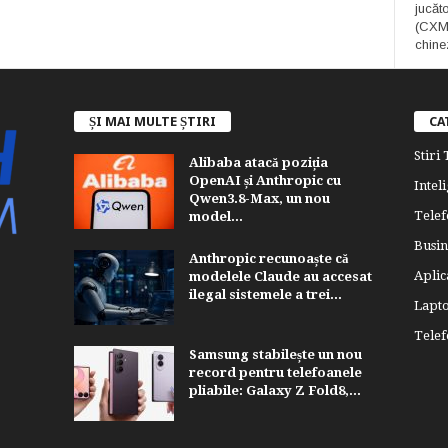
jucăt
(CXMT
chine
ȘI MAI MULTE ȘTIRI
CA
Stiri
Alibaba atacă poziția
OpenAI și Anthropic cu
Inteli
Qwen3.8-Max, un nou
Telef
model...
Busin
Anthropic recunoaște că
Aplica
modelele Claude au accesat
ilegal sistemele a trei...
Lapt
Tele
Samsung stabilește un nou
record pentru telefoanele
pliabile: Galaxy Z Fold8,...