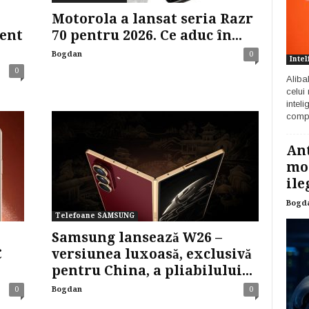
Motorola a lansat seria Razr
cent
70 pentru 2026. Ce aduc în...
Bogdan
0
Intel
0
Aliba
celui
inteli
compa
Ant
mod
ile
Bogd
Telefoane SAMSUNG
Samsung lansează W26 –
C
versiunea luxoasă, exclusivă
pentru China, a pliabilului...
0
Bogdan
0