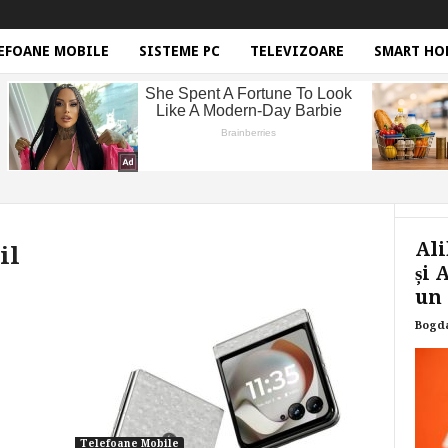
EFOANE MOBILE
SISTEME PC
TELEVIZOARE
SMART HO
Ali
il
și 
un 
Bogd
Telefoane Mobile