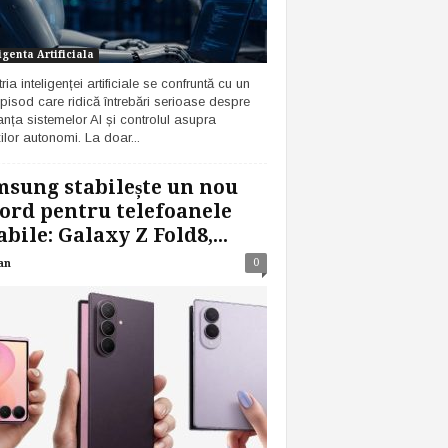
igenta Artificiala
ria inteligenței artificiale se confruntă cu un
pisod care ridică întrebări serioase despre
anța sistemelor AI și controlul asupra
ilor autonomi. La doar...
sung stabilește un nou
ord pentru telefoanele
abile: Galaxy Z Fold8,...
0
an