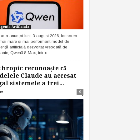
igenta Artificiala
ba a anunțat luni, 3 august 2026, lansarea
 mai mare și mai performant model de
gență artificială dezvoltat vreodată de
nie, Qwen3.8-Max, într-o...
hropic recunoaște că
elele Claude au accesat
gal sistemele a trei...
0
an