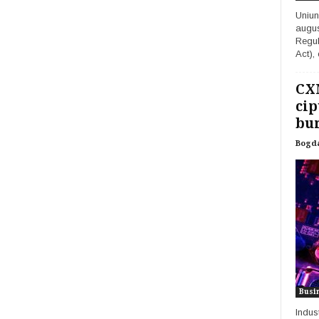
Uniun
augus
Regula
Act), 
CX
cip
burs
Bogd
Busi
Indus