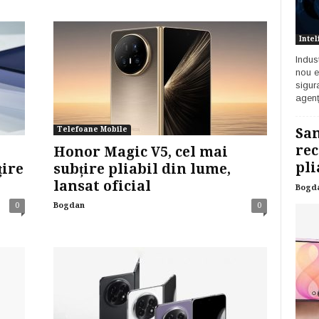
Intel
Indust
nou e
sigur
agenț
Telefoane Mobile
Sam
rec
Honor Magic V5, cel mai
pli
țire
subțire pliabil din lume,
lansat oficial
Bogd
0
Bogdan
0