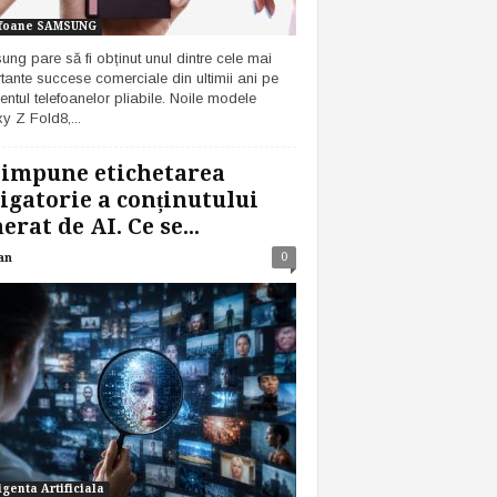
foane SAMSUNG
ng pare să fi obținut unul dintre cele mai
tante succese comerciale din ultimii ani pe
ntul telefoanelor pliabile. Noile modele
y Z Fold8,...
 impune etichetarea
igatorie a conținutului
erat de AI. Ce se...
0
an
igenta Artificiala