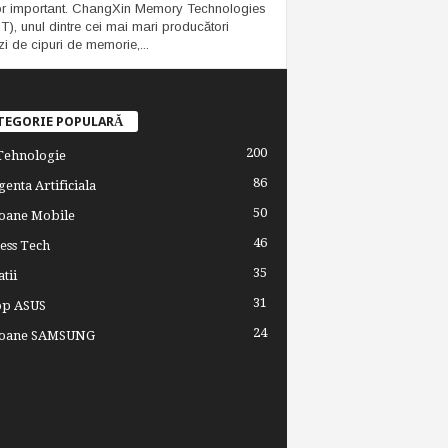
or important. ChangXin Memory Technologies
), unul dintre cei mai mari producători
zi de cipuri de memorie,...
TEGORIE POPULARĂ
200
 Tehnologie
86
genta Artificiala
50
oane Mobile
46
ess Tech
35
tii
31
op ASUS
24
foane SAMSUNG