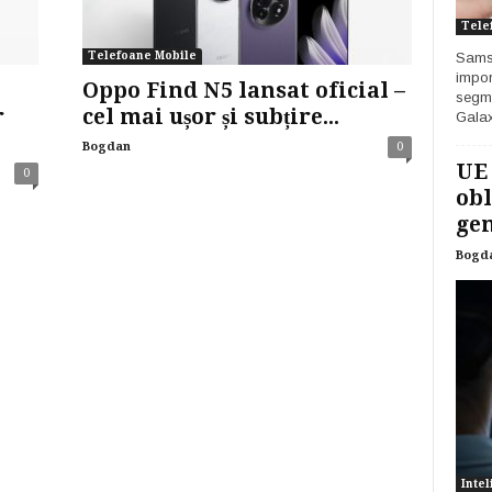
Tele
Telefoane Mobile
Samsu
impor
Oppo Find N5 lansat oficial –
segme
r
cel mai ușor și subțire...
Galax
Bogdan
0
UE
0
obl
gen
Bogd
Intel