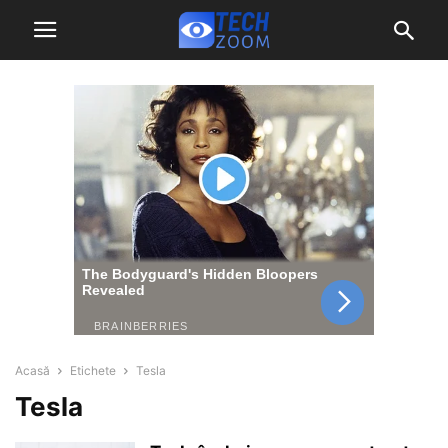
Acasă
Etichete
Tesla
Tesla