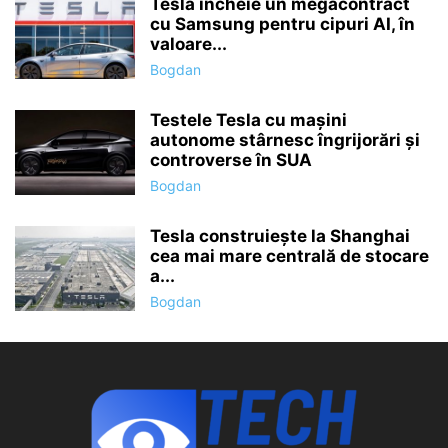
Tesla încheie un megacontract
cu Samsung pentru cipuri AI, în
valoare...
Bogdan
Testele Tesla cu mașini
autonome stârnesc îngrijorări și
controverse în SUA
Bogdan
Tesla construiește la Shanghai
cea mai mare centrală de stocare
a...
Bogdan