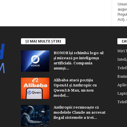
Uniun
augus
Regula
Act), 
ȘI MAI MULTE ȘTIRI
CA
Stiri
HONOR își schimbă logo-ul
și mizează pe inteligența
Inteli
artificială. Compania
Telef
anunță...
Busin
Alibaba atacă poziția
Aplica
OpenAI și Anthropic cu
Qwen3.8-Max, un nou
Lapt
model...
Tele
Anthropic recunoaște că
modelele Claude au accesat
ilegal sistemele a trei...