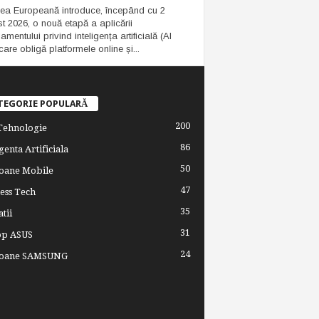
ea Europeană introduce, începând cu 2
t 2026, o nouă etapă a aplicării
mentului privind inteligența artificială (AI
care obligă platformele online și...
TEGORIE POPULARĂ
200
 Tehnologie
86
genta Artificiala
50
oane Mobile
47
ess Tech
35
tii
31
op ASUS
24
foane SAMSUNG