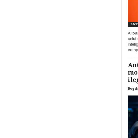
Intel
Aliba
celui
inteli
compa
Ant
mod
ile
Bogd