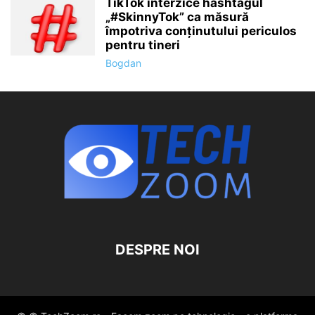
TikTok interzice hashtagul
„#SkinnyTok” ca măsură
împotriva conținutului periculos
pentru tineri
Bogdan
DESPRE NOI