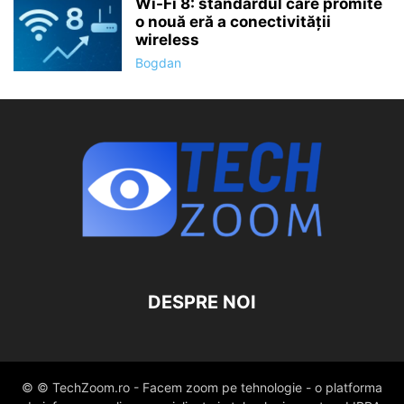
Wi-Fi 8: standardul care promite
o nouă eră a conectivității
wireless
Bogdan
DESPRE NOI
© © TechZoom.ro - Facem zoom pe tehnologie - o platforma