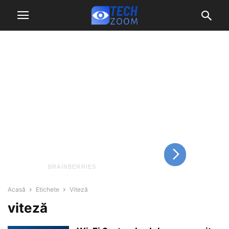
Acasă
Etichete
Viteză
viteză