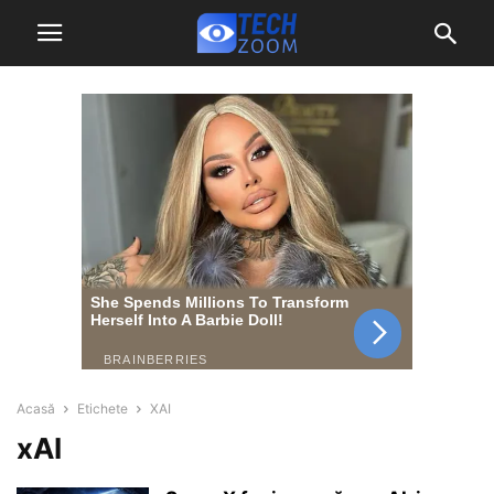
Acasă
Etichete
XAI
xAI