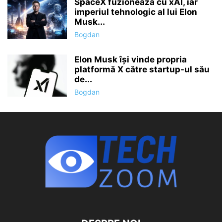
SpaceX fuzionează cu xAI, iar
imperiul tehnologic al lui Elon
Musk...
Bogdan
Elon Musk își vinde propria
platformă X către startup-ul său
de...
Bogdan