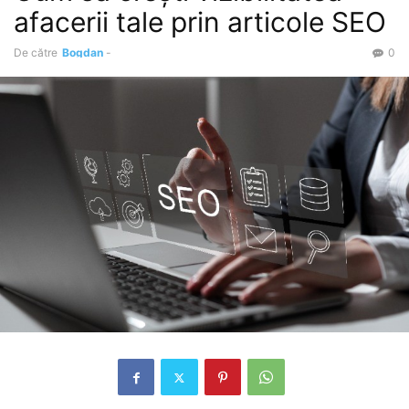
afacerii tale prin articole SEO
De către
Bogdan
-
0