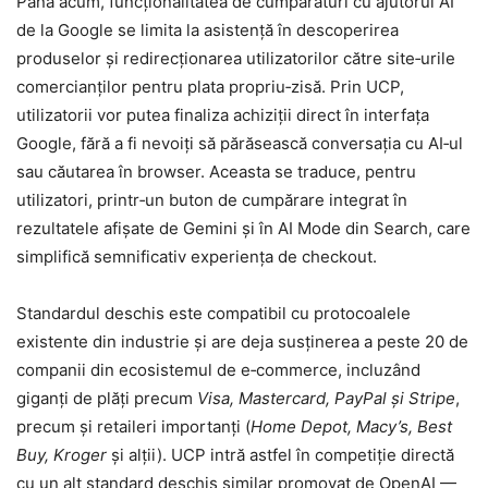
Până acum, funcționalitatea de cumpărături cu ajutorul AI
de la Google se limita la asistență în descoperirea
produselor și redirecționarea utilizatorilor către site‑urile
comercianților pentru plata propriu‑zisă. Prin UCP,
utilizatorii vor putea finaliza achiziții direct în interfața
Google, fără a fi nevoiți să părăsească conversația cu AI‑ul
sau căutarea în browser. Aceasta se traduce, pentru
utilizatori, printr‑un buton de cumpărare integrat în
rezultatele afișate de Gemini și în AI Mode din Search, care
simplifică semnificativ experiența de checkout.
Standardul deschis este compatibil cu protocoalele
existente din industrie și are deja susținerea a peste 20 de
companii din ecosistemul de e‑commerce, incluzând
giganți de plăți precum
Visa, Mastercard, PayPal și Stripe
,
precum și retaileri importanți (
Home Depot, Macy’s, Best
Buy, Kroger
și alții). UCP intră astfel în competiție directă
cu un alt standard deschis similar promovat de OpenAI —