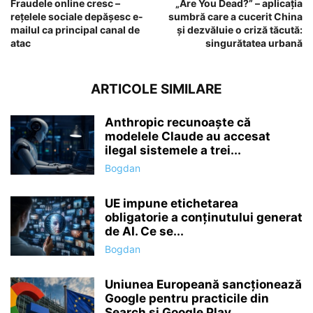
Fraudele online cresc –
„Are You Dead?” – aplicația
rețelele sociale depășesc e-
sumbră care a cucerit China
mailul ca principal canal de
și dezvăluie o criză tăcută:
atac
singurătatea urbană
ARTICOLE SIMILARE
Anthropic recunoaște că
modelele Claude au accesat
ilegal sistemele a trei...
Bogdan
UE impune etichetarea
obligatorie a conținutului generat
de AI. Ce se...
Bogdan
Uniunea Europeană sancționează
Google pentru practicile din
Search și Google Play