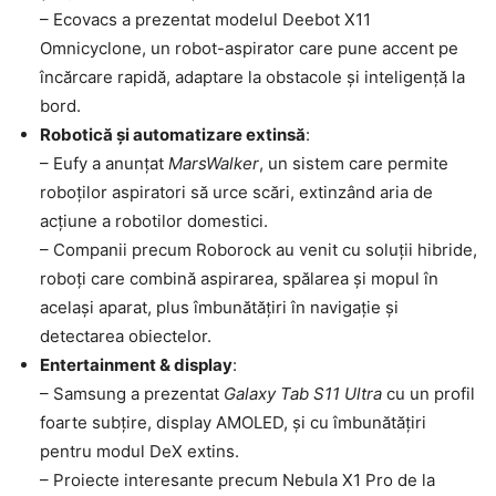
– Ecovacs a prezentat modelul Deebot X11
Omnicyclone, un robot-aspirator care pune accent pe
încărcare rapidă, adaptare la obstacole și inteligență la
bord.
Robotică și automatizare extinsă
:
– Eufy a anunțat
MarsWalker
, un sistem care permite
roboților aspiratori să urce scări, extinzând aria de
acțiune a robotilor domestici.
– Companii precum Roborock au venit cu soluții hibride,
roboți care combină aspirarea, spălarea și mopul în
același aparat, plus îmbunătățiri în navigație și
detectarea obiectelor.
Entertainment & display
:
– Samsung a prezentat
Galaxy Tab S11 Ultra
cu un profil
foarte subțire, display AMOLED, și cu îmbunătățiri
pentru modul DeX extins.
– Proiecte interesante precum Nebula X1 Pro de la