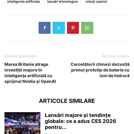
inteligenta artificiala
lansări tehnologice
roboți casnici
Articolul precedent
Articolul următor
Marea Britanie atrage
Cercetătorii chinezi dezvoltă
investiții majore în
primul prototip de baterie cu
inteligența artificială cu
ioni de hidrură
sprijinul Nvidia și OpenAI
ARTICOLE SIMILARE
Lansări majore și tendințe
globale: ce a adus CES 2026
pentru...