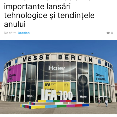
importante lansări
tehnologice și tendințele
anului
De către
Bogdan
-
0