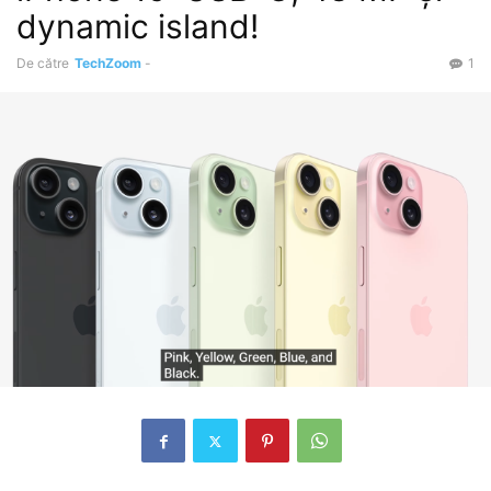
dynamic island!
De către
TechZoom
-
1