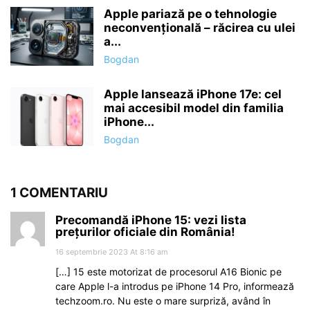
Apple pariază pe o tehnologie
neconvențională – răcirea cu ulei
a...
Bogdan
Apple lansează iPhone 17e: cel
mai accesibil model din familia
iPhone...
Bogdan
1 COMENTARIU
Precomandă iPhone 15: vezi lista
prețurilor oficiale din România!
16 septembrie 2023 At 8:16 am
[…] 15 este motorizat de procesorul A16 Bionic pe
care Apple l-a introdus pe iPhone 14 Pro, informează
techzoom.ro. Nu este o mare surpriză, având în