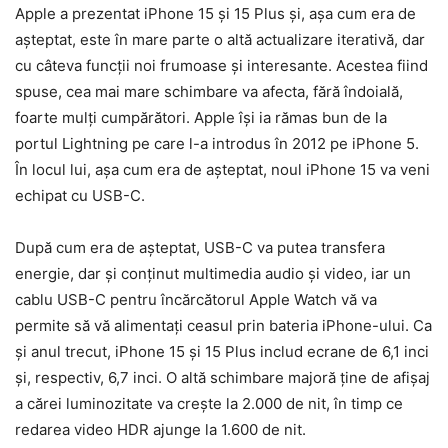
Apple a prezentat iPhone 15 și 15 Plus și, așa cum era de
așteptat, este în mare parte o altă actualizare iterativă, dar
cu câteva funcții noi frumoase și interesante. Acestea fiind
spuse, cea mai mare schimbare va afecta, fără îndoială,
foarte mulți cumpărători. Apple își ia rămas bun de la
portul Lightning pe care l-a introdus în 2012 pe iPhone 5.
În locul lui, așa cum era de așteptat, noul iPhone 15 va veni
echipat cu USB-C.
După cum era de așteptat, USB-C va putea transfera
energie, dar și conținut multimedia audio și video, iar un
cablu USB-C pentru încărcătorul Apple Watch vă va
permite să vă alimentați ceasul prin bateria iPhone-ului. Ca
și anul trecut, iPhone 15 și 15 Plus includ ecrane de 6,1 inci
și, respectiv, 6,7 inci. O altă schimbare majoră ține de afișaj
a cărei luminozitate va crește la 2.000 de nit, în timp ce
redarea video HDR ajunge la 1.600 de nit.