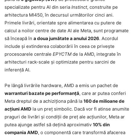
specializate pentru AI din seria
Instinct
, construite pe
arhitectura MI450, în decursul următorilor cinci ani.
Primele livrări, orientate spre alimentarea cu putere de
calcul a noilor centre de date AI ale Meta, sunt programate
să înceapă în
a doua jumătate a anului 2026
. Acordul
include și extinderea colaborării în ceea ce privește
procesoarele centrale
EPYCTM
de la AMD, integrate în
arhitecturi rack-scale și optimizate pentru sarcini de
inferență AI.
Pe lângă livrările hardware, AMD a emis un pachet de
warranturi bazate pe performanță
, care ar putea conferi
Meta dreptul de a achiziționa până la
160 de milioane de
acțiuni AMD
la un preț simbolic. Dacă vor fi atinse anumite
praguri de livrări și condiții de preț ale acțiunilor, Meta ar
putea ajunge astfel să dețină aproximativ
10% din
compania AMD
, o componentă care transformă afacerea