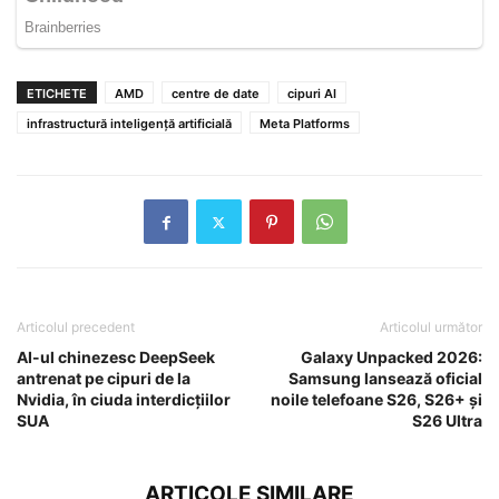
ETICHETE
AMD
centre de date
cipuri AI
infrastructură inteligență artificială
Meta Platforms
Articolul precedent
Articolul următor
AI-ul chinezesc DeepSeek
Galaxy Unpacked 2026:
antrenat pe cipuri de la
Samsung lansează oficial
Nvidia, în ciuda interdicțiilor
noile telefoane S26, S26+ și
SUA
S26 Ultra
ARTICOLE SIMILARE