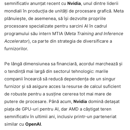
semnificativ anunțat recent cu
Nvidia
, unul dintre liderii
mondiali în producția de unități de procesare grafică. Meta
plănuiește, de asemenea, să își dezvolte propriile
procesoare specializate pentru sarcini AI în cadrul
programului său intern MTIA (
Meta Training and Inference
Accelerator
), ca parte din strategia de diversificare a
furnizorilor.
Pe lângă dimensiunea sa financiară, acordul marchează și
o tendință mai largă din sectorul tehnologic: marile
companii încearcă să reducă dependența de un singur
furnizor și să asigure acces la resurse de calcul suficient
de robuste pentru a susține cererea tot mai mare de
putere de procesare. Până acum,
Nvidia
domină detașat
piața de GPU-uri pentru AI, dar AMD a câștigat teren
semnificativ în ultimii ani, inclusiv printr-un parteneriat
similar cu
OpenAI
.