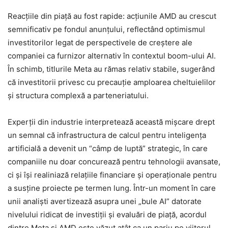
Reacțiile din piață au fost rapide: acțiunile AMD au crescut
semnificativ pe fondul anunțului, reflectând optimismul
investitorilor legat de perspectivele de creștere ale
companiei ca furnizor alternativ în contextul boom-ului AI.
În schimb, titlurile Meta au rămas relativ stabile, sugerând
că investitorii privesc cu precauție amploarea cheltuielilor
și structura complexă a parteneriatului.
Experții din industrie interpretează această mișcare drept
un semnal că infrastructura de calcul pentru inteligența
artificială a devenit un “câmp de luptă” strategic, în care
companiile nu doar concurează pentru tehnologii avansate,
ci și își realiniază relațiile financiare și operaționale pentru
a susține proiecte pe termen lung. Într-un moment în care
unii analiști avertizează asupra unei „bule AI” datorate
nivelului ridicat de investiții și evaluări de piață, acordul
dintre Meta și AMD este văzut atât ca un pariu pe viitorul