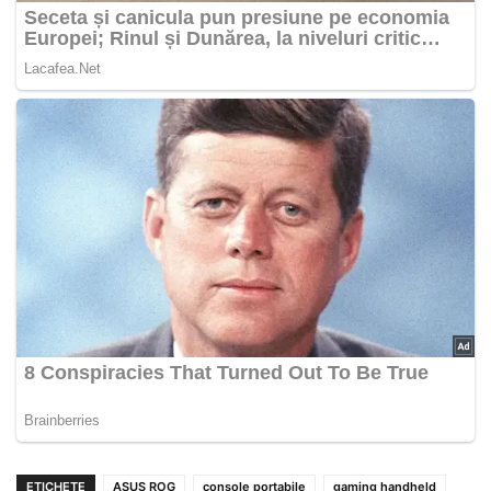
ETICHETE
ASUS ROG
console portabile
gaming handheld