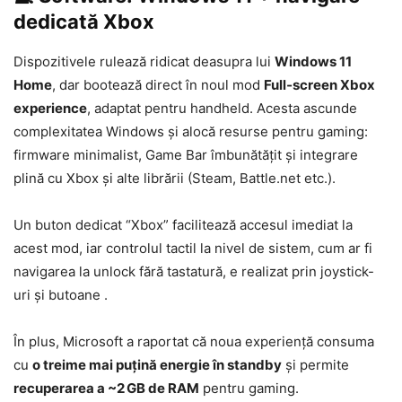
dedicată Xbox
Dispozitivele rulează ridicat deasupra lui
Windows 11
Home
, dar bootează direct în noul mod
Full‑screen Xbox
experience
, adaptat pentru handheld. Acesta ascunde
complexitatea Windows și alocă resurse pentru gaming:
firmware minimalist, Game Bar îmbunătățit și integrare
plină cu Xbox și alte librării (Steam, Battle.net etc.).
Un buton dedicat “Xbox” facilitează accesul imediat la
acest mod, iar controlul tactil la nivel de sistem, cum ar fi
navigarea la unlock fără tastatură, e realizat prin joystick-
uri și butoane .
În plus, Microsoft a raportat că noua experiență consuma
cu
o treime mai puțină energie în standby
și permite
recuperarea a ~2 GB de RAM
pentru gaming.