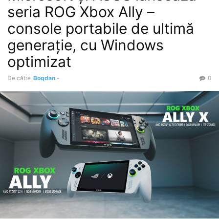
seria ROG Xbox Ally –
console portabile de ultimă
generație, cu Windows
optimizat
De către
Bogdan
-
0