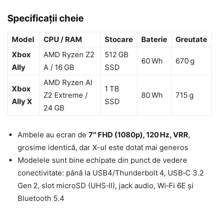
Specificații cheie
Model
CPU / RAM
Stocare
Baterie
Greutate
Xbox
AMD Ryzen Z2
512 GB
60 Wh
670 g
Ally
A / 16 GB
SSD
AMD Ryzen AI
Xbox
1 TB
Z2 Extreme /
80 Wh
715 g
Ally X
SSD
24 GB
Ambele au ecran de
7″ FHD (1080p), 120 Hz, VRR
,
grosime identică, dar X-ul este dotat mai generos
Modelele sunt bine echipate din punct de vedere
conectivitate: până la USB4/Thunderbolt 4, USB‑C 3.2
Gen 2, slot microSD (UHS‑II), jack audio, Wi‑Fi 6E și
Bluetooth 5.4