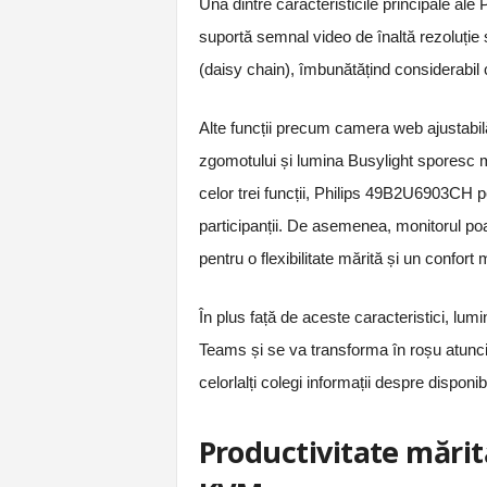
Una dintre caracteristicile principale al
suportă semnal video de înaltă rezoluție 
(daisy chain), îmbunătățind considerabil 
Alte funcții precum camera web ajustabilă
zgomotului și lumina Busylight sporesc mo
celor trei funcții, Philips 49B2U6903CH 
participanții. De asemenea, monitorul poate
pentru o flexibilitate mărită și un confort
În plus față de aceste caracteristici, lu
Teams și se va transforma în roșu atunci 
celorlalți colegi informații despre disponibil
Productivitate mărit