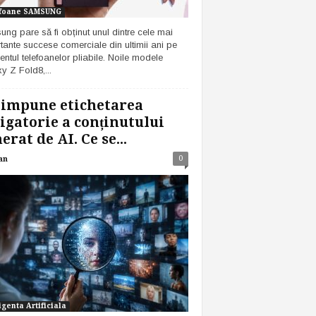
foane SAMSUNG
ng pare să fi obținut unul dintre cele mai
tante succese comerciale din ultimii ani pe
ntul telefoanelor pliabile. Noile modele
y Z Fold8,...
 impune etichetarea
igatorie a conținutului
erat de AI. Ce se...
0
an
igenta Artificiala