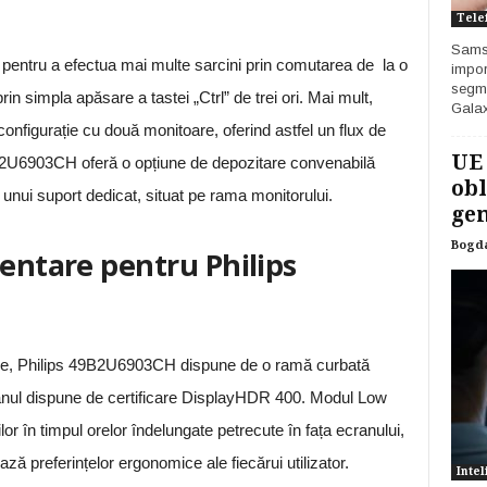
Tele
Samsu
pentru a efectua mai multe sarcini prin comutarea de la o
impor
segme
in simpla apăsare a tastei „Ctrl” de trei ori. Mai mult,
Galax
configurație cu două monitoare, oferind astfel un flux de
UE
 49B2U6903CH oferă o opțiune de depozitare convenabilă
obl
 unui suport dedicat, situat pe rama monitorului.
gen
Bogd
mentare pentru Philips
are, Philips 49B2U6903CH dispune de o ramă curbată
ranul dispune de certificare DisplayHDR 400. Modul Low
r în timpul orelor îndelungate petrecute în fața ecranului,
ază preferințelor ergonomice ale fiecărui utilizator.
Intel