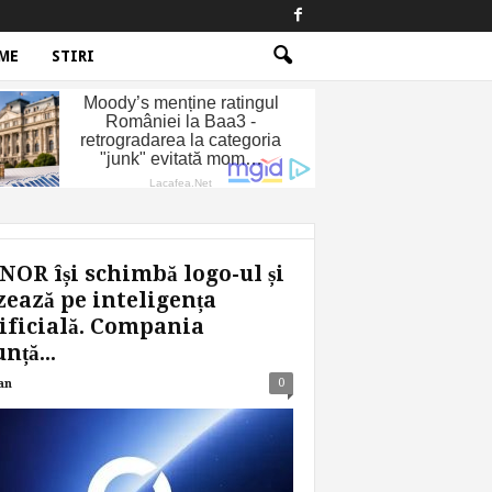
ME
STIRI
OR își schimbă logo-ul și
ează pe inteligența
ificială. Compania
nță...
0
an