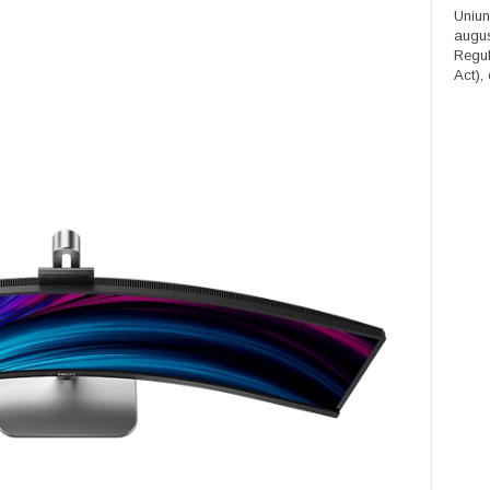
Uniun
augus
Regula
Act), 