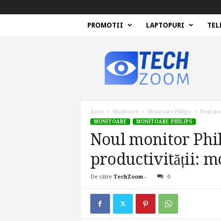
PROMOTII
LAPTOPURI
TEL
T
e
c
h
Z
o
o
Acasă
Monitoare
Monitoare Philips
Noul mon
m
MONITOARE
MONITOARE PHILIPS
Noul monitor Phil
productivității:
De către
TechZoom
-
0