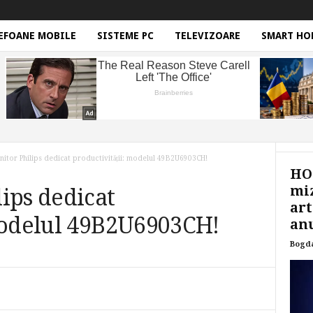
EFOANE MOBILE
SISTEME PC
TELEVIZOARE
SMART HO
itor Philips dedicat productivității: modelul 49B2U6903CH!
HON
miz
ips dedicat
art
 modelul 49B2U6903CH!
anu
Bogd