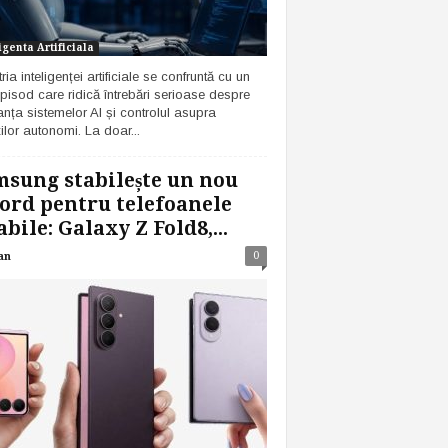
igenta Artificiala
ria inteligenței artificiale se confruntă cu un
pisod care ridică întrebări serioase despre
anța sistemelor AI și controlul asupra
ilor autonomi. La doar...
sung stabilește un nou
ord pentru telefoanele
abile: Galaxy Z Fold8,...
0
an