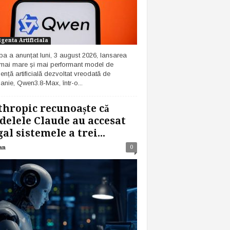
igenta Artificiala
ba a anunțat luni, 3 august 2026, lansarea
 mai mare și mai performant model de
gență artificială dezvoltat vreodată de
nie, Qwen3.8-Max, într-o...
hropic recunoaște că
elele Claude au accesat
gal sistemele a trei...
0
an