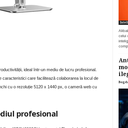
Intel
Aliba
celui
inteli
compa
Ant
mod
ductivității, ideal într-un mediu de lucru profesional.
ile
aracteristici care facilitează colaborarea la locul de
Bogd
chi cu o rezoluție 5120 x 1440 px, o cameră web cu
diul profesional