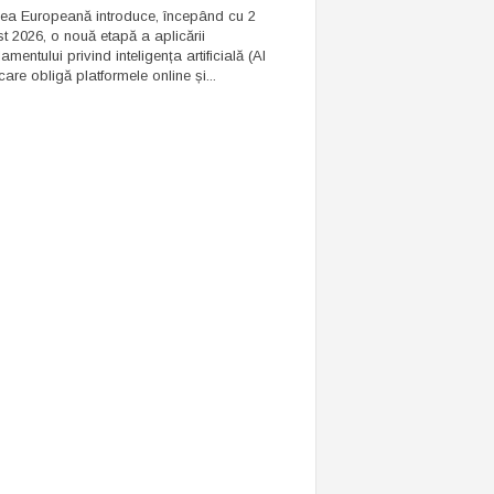
ea Europeană introduce, începând cu 2
t 2026, o nouă etapă a aplicării
mentului privind inteligența artificială (AI
care obligă platformele online și...