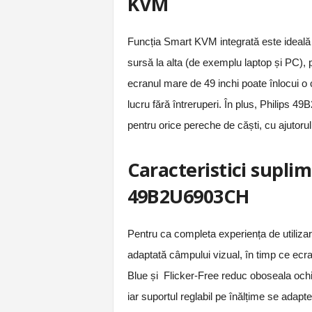
KVM
Funcția Smart KVM integrată este ideală 
sursă la alta (de exemplu laptop și PC), pr
ecranul mare de 49 inchi poate înlocui o 
lucru fără întreruperi. În plus, Philips
pentru orice pereche de căști, cu ajutorul
Caracteristici supli
49B2U6903CH
Pentru ca completa experiența de utiliz
adaptată câmpului vizual, în timp ce ec
Blue și Flicker-Free reduc oboseala ochilo
iar suportul reglabil pe înălțime se adapte