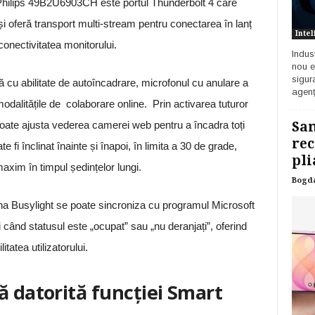
e Philips 49B2U6903CH este portul Thunderbolt 4 care
și oferă transport multi-stream pentru conectarea în lanț
Intel
conectivitatea monitorului.
Indust
nou e
sigur
 cu abilitate de autoîncadrare, microfonul cu anulare a
agenț
dalitățile de colaborare online. Prin activarea tuturor
poate ajusta vederea camerei web pentru a încadra toți
Sam
rec
 fi înclinat înainte și înapoi, în limita a 30 de grade,
pli
 maxim în timpul ședințelor lungi.
Bogd
mina Busylight se poate sincroniza cu programul Microsoft
când statusul este „ocupat” sau „nu deranjați”, oferind
itatea utilizatorului.
ă datorită funcției Smart