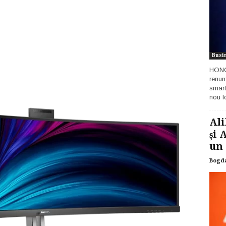
Busi
HONOR
renun
smart
nou lo
Ali
și 
un 
Bogd