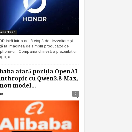
ness Tech
 intră într-o nouă etapă de dezvoltare și
ță la imaginea de simplu producător de
phone-uri. Compania chineză a prezentat un
go, a...
baba atacă poziția OpenAI
Anthropic cu Qwen3.8-Max,
nou model...
0
an