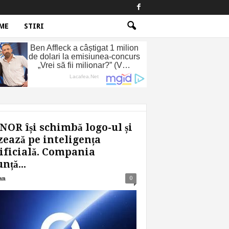
ME
STIRI
OR își schimbă logo-ul și
ează pe inteligența
ificială. Compania
nță...
0
an