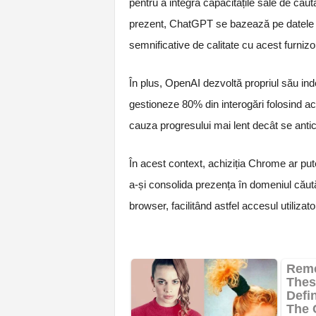
pentru a integra capacitățile sale de cău
prezent, ChatGPT se bazează pe datele d
semnificative de calitate cu acest furnizo
În plus, OpenAI dezvoltă propriul său in
gestioneze 80% din interogări folosind ac
cauza progresului mai lent decât se antic
În acest context, achiziția Chrome ar pu
a-și consolida prezența în domeniul căutări
browser, facilitând astfel accesul utilizato