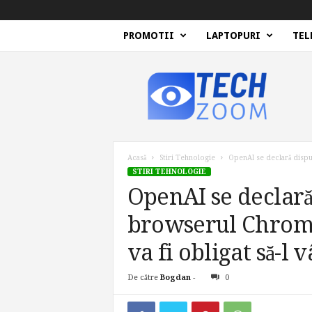
PROMOTII
LAPTOPURI
TEL
T
e
c
h
Z
o
o
Acasă
Stiri Tehnologie
OpenAI se declară dispus
m
STIRI TEHNOLOGIE
OpenAI se declară
browserul Chrome,
va fi obligat să-l 
De către
Bogdan
-
0