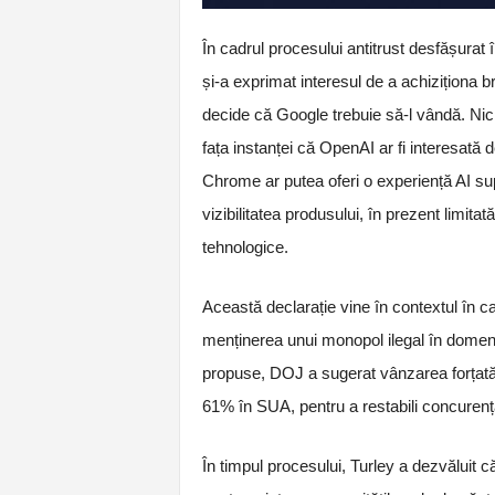
În cadrul procesului antitrust desfășura
și-a exprimat interesul de a achiziționa 
decide că Google trebuie să-l vândă. Nick
fața instanței că OpenAI ar fi interesată 
Chrome ar putea oferi o experiență AI supe
vizibilitatea produsului, în prezent limit
tehnologice.
Această declarație vine în contextul în 
menținerea unui monopol ilegal în domeniul 
propuse, DOJ a sugerat vânzarea forțată
61% în SUA, pentru a restabili concurența
În timpul procesului, Turley a dezvăluit