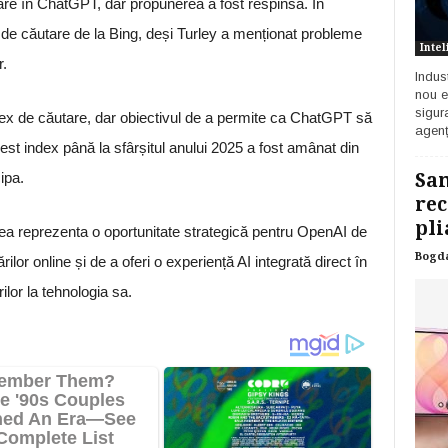
tare în ChatGPT, dar propunerea a fost respinsă. În
e căutare de la Bing, deși Turley a menționat probleme
Intel
r.
Indust
nou e
sigur
dex de căutare, dar obiectivul de a permite ca ChatGPT să
agenț
est index până la sfârșitul anului 2025 a fost amânat din
ipa.
Sam
rec
pli
tea reprezenta o oportunitate strategică pentru OpenAI de
Bogd
lor online și de a oferi o experiență AI integrată direct în
rilor la tehnologia sa.