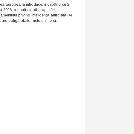
ea Europeană introduce, începând cu 2
t 2026, o nouă etapă a aplicării
mentului privind inteligența artificială (AI
care obligă platformele online și...