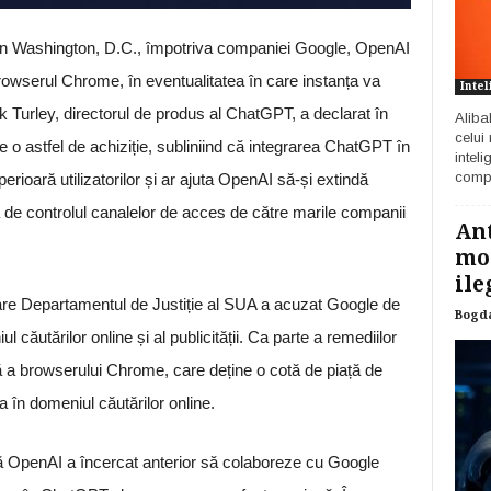
t în Washington, D.C., împotriva companiei Google, OpenAI
browserul Chrome, în eventualitatea în care instanța va
Intel
 Turley, directorul de produs al ChatGPT, a declarat în
Aliba
celui
de o astfel de achiziție, subliniind că integrarea ChatGPT în
inteli
compa
rioară utilizatorilor și ar ajuta OpenAI să-și extindă
ată de controlul canalelor de acces de către marile companii
Ant
mod
ile
care Departamentul de Justiție al SUA a acuzat Google de
Bogd
căutărilor online și al publicității. Ca parte a remediilor
 a browserului Chrome, care deține o cotă de piață de
 în domeniul căutărilor online.
 că OpenAI a încercat anterior să colaboreze cu Google