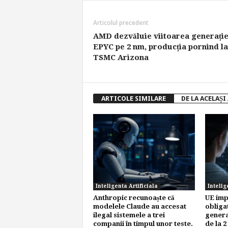
Articolul precedent
AMD dezvăluie viitoarea generați
EPYC pe 2 nm, producția pornind la
TSMC Arizona
ARTICOLE SIMILARE
DE LA ACELAȘI
Inteligenta Artificiala
Intelig
Anthropic recunoaște că
UE imp
modelele Claude au accesat
obligat
ilegal sistemele a trei
genera
companii în timpul unor teste.
de la 