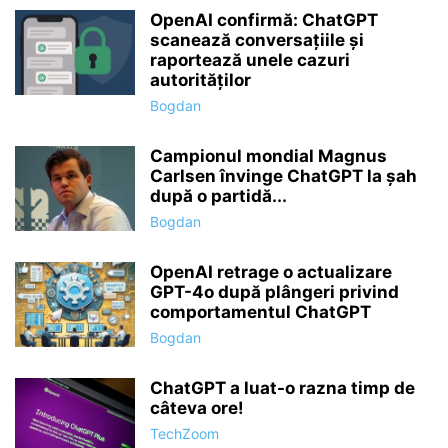
OpenAI confirmă: ChatGPT
scanează conversațiile și
raportează unele cazuri
autorităților
Bogdan
Campionul mondial Magnus
Carlsen învinge ChatGPT la șah
după o partidă...
Bogdan
OpenAI retrage o actualizare
GPT-4o după plângeri privind
comportamentul ChatGPT
Bogdan
ChatGPT a luat-o razna timp de
câteva ore!
TechZoom