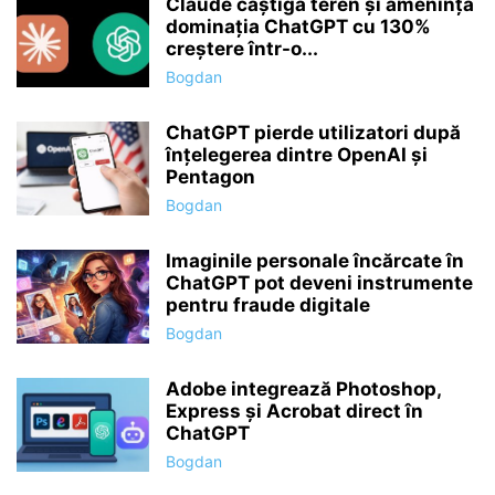
Claude câștigă teren și amenință
dominația ChatGPT cu 130%
creștere într-o...
Bogdan
ChatGPT pierde utilizatori după
înțelegerea dintre OpenAI și
Pentagon
Bogdan
Imaginile personale încărcate în
ChatGPT pot deveni instrumente
pentru fraude digitale
Bogdan
Adobe integrează Photoshop,
Express și Acrobat direct în
ChatGPT
Bogdan