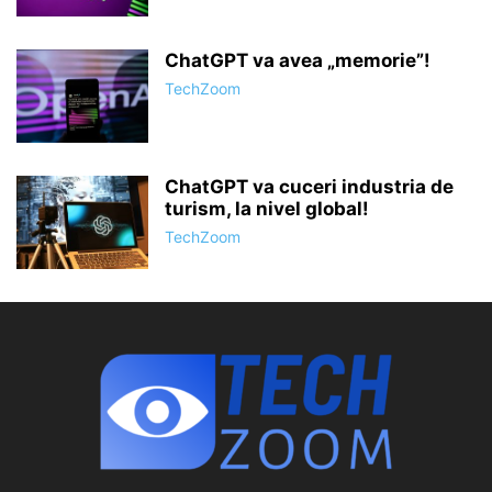
ChatGPT va avea „memorie”!
TechZoom
ChatGPT va cuceri industria de
turism, la nivel global!
TechZoom