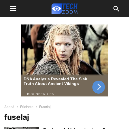
Acasă
Etichete
Fuselaj
fuselaj