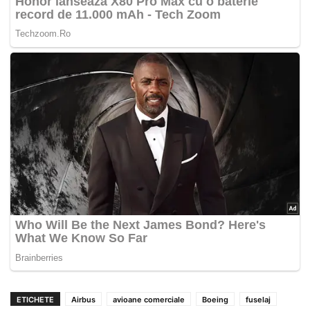
ETICHETE
Airbus
avioane comerciale
Boeing
fuselaj