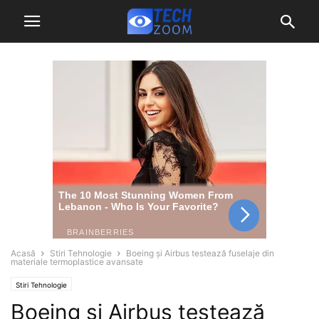
Acasă
Stiri Tehnologie
Boeing și Airbus testează fuselaje din
materiale termoplastice avansate
Stiri Tehnologie
Boeing și Airbus testează