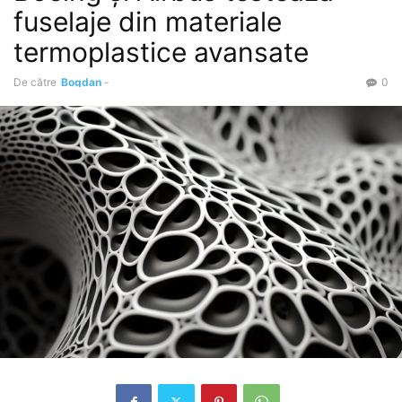
fuselaje din materiale
termoplastice avansate
De către
Bogdan
-
0