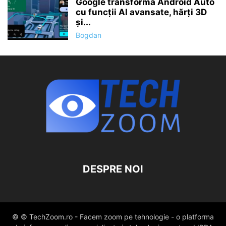
Google transformă Android Auto
cu funcții AI avansate, hărți 3D
și...
Bogdan
DESPRE NOI
© © TechZoom.ro - Facem zoom pe tehnologie - o platforma