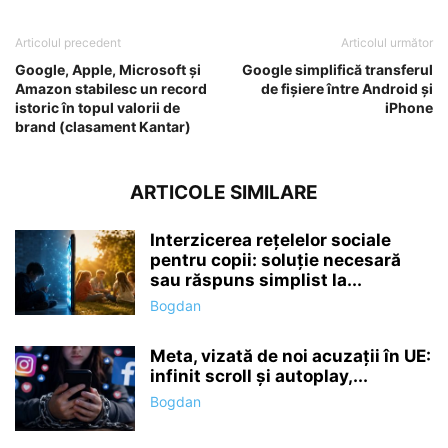
Articolul precedent
Articolul următor
Google, Apple, Microsoft și
Google simplifică transferul
Amazon stabilesc un record
de fișiere între Android și
istoric în topul valorii de
iPhone
brand (clasament Kantar)
ARTICOLE SIMILARE
Interzicerea rețelelor sociale
pentru copii: soluție necesară
sau răspuns simplist la...
Bogdan
Meta, vizată de noi acuzații în UE:
infinit scroll și autoplay,...
Bogdan