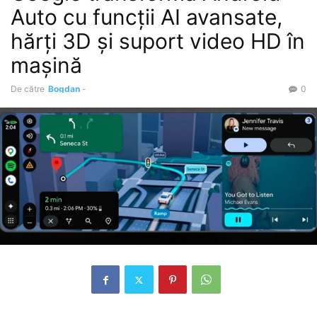
Auto cu funcții AI avansate,
hărți 3D și suport video HD în
mașină
De către
Bogdan
-
0