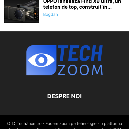
OPPO lansează Find X9 Ultra, un
telefon de top, construit în...
Bogdan
DESPRE NOI
© © TechZoom.ro - Facem zoom pe tehnologie - o platforma