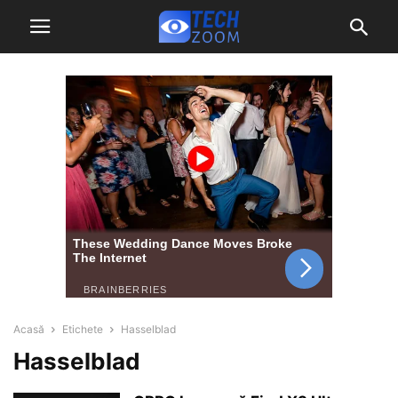
Acasă
Etichete
Hasselblad
Hasselblad