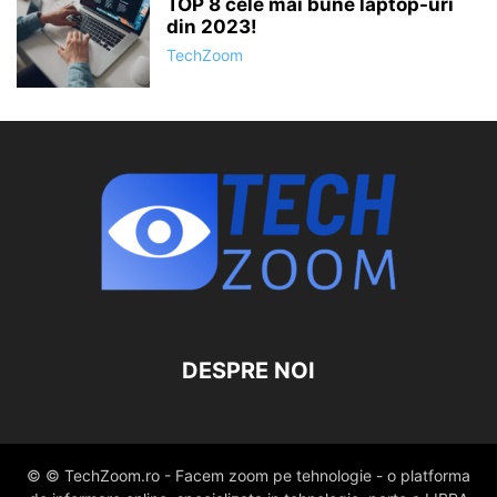
TOP 8 cele mai bune laptop-uri
din 2023!
TechZoom
DESPRE NOI
© © TechZoom.ro - Facem zoom pe tehnologie - o platforma