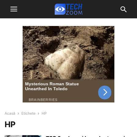
Acasă
Etichete
HP
HP