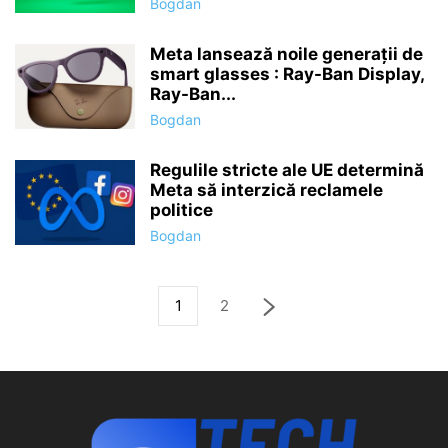
Bogdan
Meta lansează noile generații de
smart glasses : Ray-Ban Display,
Ray-Ban...
Bogdan
Regulile stricte ale UE determină
Meta să interzică reclamele
politice
Bogdan
1
2